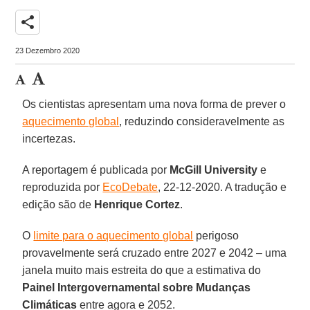
share
23 Dezembro 2020
Os cientistas apresentam uma nova forma de prever o
aquecimento global
, reduzindo consideravelmente as
incertezas.
A reportagem é publicada por
McGill University
e
reproduzida por
EcoDebate
, 22-12-2020. A tradução e
edição são de
Henrique Cortez
.
O
limite para o aquecimento global
perigoso
provavelmente será cruzado entre 2027 e 2042 – uma
janela muito mais estreita do que a estimativa do
Painel Intergovernamental sobre Mudanças
Climáticas
entre agora e 2052.