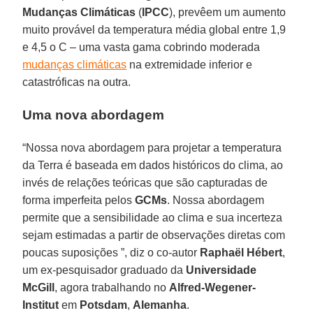
Mudanças Climáticas
(
IPCC
), prevêem um aumento
muito provável da temperatura média global entre 1,9
e 4,5 o C – uma vasta gama cobrindo moderada
mudanças climáticas
na extremidade inferior e
catastróficas na outra.
Uma nova abordagem
“Nossa nova abordagem para projetar a temperatura
da Terra é baseada em dados históricos do clima, ao
invés de relações teóricas que são capturadas de
forma imperfeita pelos
GCMs
. Nossa abordagem
permite que a sensibilidade ao clima e sua incerteza
sejam estimadas a partir de observações diretas com
poucas suposições ”, diz o co-autor
Raphaël Hébert
,
um ex-pesquisador graduado da
Universidade
McGill
, agora trabalhando no
Alfred-Wegener-
Institut
em
Potsdam
,
Alemanha
.