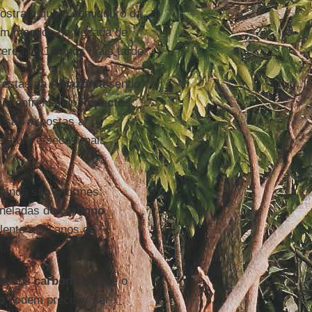
ostram que o sumidouro da
em meados da década de
cerca de 15 anos mais tarde.
orestas da
Amazônia
sendo
ia
enfrentando
impactos
s
são expostas a
eratura e secas mais
ainda são enormes
oneladas de
carbono
ente a 90 anos de
l.
 menos
carbono
do que o
o
podem precisar ser