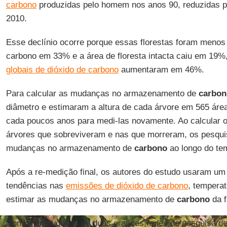
carbono
produzidas pelo homem nos anos 90, reduzidas 
2010.
Esse declínio ocorre porque essas florestas foram meno
carbono em 33% e a área de floresta intacta caiu em 19%
globais de dióxido de carbono
aumentaram em 46%.
Para calcular as mudanças no armazenamento de
carbon
diâmetro e estimaram a altura de cada árvore em 565 área
cada poucos anos para medi-las novamente. Ao calcular 
árvores que sobreviveram e nas que morreram, os pesq
mudanças no armazenamento de
carbono
ao longo do te
Após a re-medição final, os autores do estudo usaram um 
tendências nas
emissões de dióxido de carbono
, temperat
estimar as mudanças no armazenamento de
carbono
da f
Combinando dados de duas grandes redes de pesquisa de 