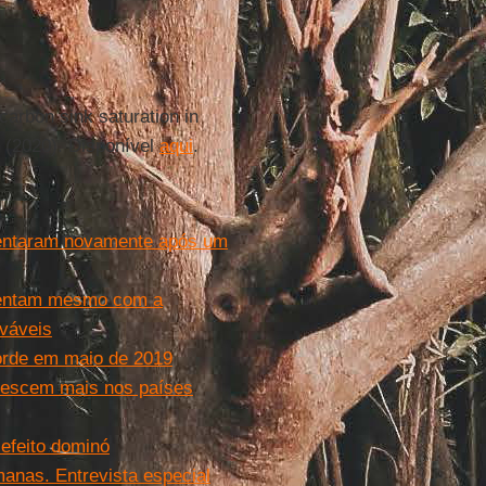
carbon sink saturation in
7 (2020). Disponível
aqui
.
mentaram novamente após um
mentam mesmo com a
ováveis
orde em maio de 2019
rescem mais nos países
 efeito dominó
manas. Entrevista especial