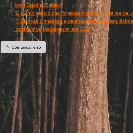
com Cristina Baldauf
O último século das florestas tropicais? Análise de 
Mudanças climáticas e desmatamento podem dizimar 
tropicais de Madagascar até 2070
⚠️
Comunicar erro