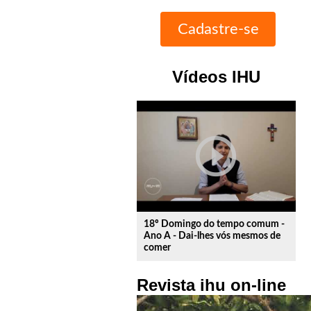
Vídeos IHU
play_circle_outline
18º Domingo do tempo comum -
Ano A - Dai-lhes vós mesmos de
comer
Revista ihu on-line