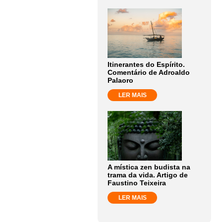
Itinerantes do Espírito.
Comentário de Adroaldo
Palaoro
LER MAIS
A mística zen budista na
trama da vida. Artigo de
Faustino Teixeira
LER MAIS