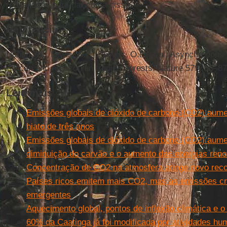
reavaliados para dar conta disso.
Referência
Hubau, W., Lewis, S.L., Phillips, O.L. et al. Asynchronous 
African and Amazonian tropical forests. Nature 579, 80–8
Leia mais
Emissões globais de dióxido de carbono (CO2) au
hiato de três anos
Emissões globais de dióxido de carbono (CO2) au
diminuição do carvão e o aumento das energias ren
Concentração de CO2 na atmosfera atinge novo rec
Países ricos emitem mais CO2, mas as emissões c
emergentes
Aquecimento global, pontos de inflexão climática e o
60% da Caatinga já foi modificada por atividades hu