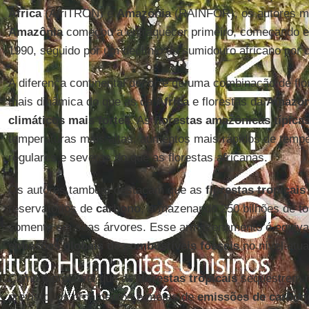
África
(AfriTRON) e
Amazônia
(RAINFOR), os autores m
Amazônia
começou a enfraquecer primeiro, começando 
1990, seguido por um declínio do sumidouro africano por 
A diferença continental decorre de uma combinação de fl
mais dinâmica do que as da
África
e florestas da
Amazôn
climáticos mais
fortes
. As
florestas amazônicas típica
temperaturas mais altas, aumentos mais rápidos de temp
regulares e severas do que as florestas africanas.
Os autores também destacam que as
florestas tropicais
reservatórios de
carbono
, armazenando 250 bilhões de t
somente em suas árvores. Esse armazenamento é equival
emissões globais de combustíveis fósseis
no nível atua
Como é provável que as
florestas tropicais
sequestrem
previsto, os orçamentos e metas de
emissões de carbon