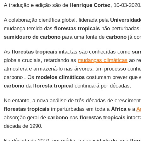
A tradução e edição são de
Henrique
Cortez
, 10-03-2020
A colaboração científica global, liderada pela
Universidad
mudança temida das
florestas tropicais
não perturbadas
sumidouro de carbono
para uma fonte de
carbono
já co
As
florestas tropicais
intactas são conhecidas como
sum
globais cruciais, retardando as
mudanças climáticas
ao r
atmosfera e armazená-lo nas árvores, um processo conh
carbono . Os
modelos climáticos
costumam prever que 
carbono
da
floresta tropical
continuará por décadas.
No entanto, a nova análise de três décadas de cresciment
florestas tropicais
imperturbadas em toda a
África
e a
A
absorção geral de
carbono
nas
florestas tropicais
intact
década de 1990.
Na década de 2010, em média, a capacidade de uma
flor