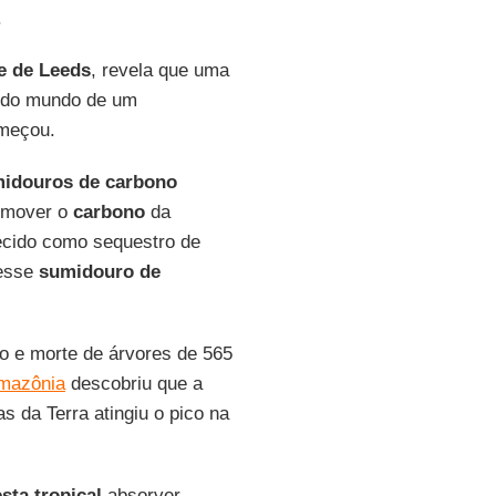
.
e de
Leeds
, revela que uma
 do mundo de um
meçou.
idouros de carbono
emover o
carbono
da
ecido como sequestro de
esse
sumidouro de
o e morte de árvores de 565
mazônia
descobriu que a
as da Terra atingiu o pico na
esta tropical
absorver