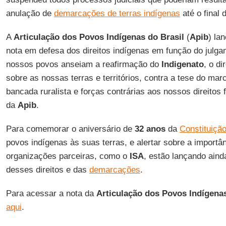
anulação de
demarcações de terras indígenas
até o final 
A
Articulação dos Povos Indígenas do Brasil
(
Apib
) la
nota em defesa dos direitos indígenas em função do julg
nossos povos anseiam a reafirmação do
Indigenato
, o di
sobre as nossas terras e territórios, contra a tese do mar
bancada ruralista e forças contrárias aos nossos direitos 
da
Apib
.
Para comemorar o aniversário de
32 anos
da
Constituiçã
povos indígenas às suas terras, e alertar sobre a importâ
organizações parceiras, como o
ISA
, estão lançando ai
desses direitos e das
demarcações
.
Para acessar a nota da
Articulação dos Povos Indígenas
aqui
.