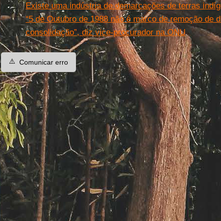
Existe uma indústria de demarcações de terras indíg
“5 de Outubro de 1988 não é marco de remoção de di
consolidação”, diz vice-procurador na ONU
⚠️
Comunicar erro