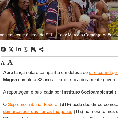
nas em frente à sede do STF. | Foto: Marcelo Camargo/Agência
Apib
lança nota e campanha em defesa de
direitos indíge
Magna
completa 32 anos. Texto critica duramente govern
A reportagem é publicada por
Instituto
Socioambiental
(
O
Supremo Tribunal Federal
(
STF
) pode decidir ou começa
demarcações das Terras Indígenas
(
TIs
) no mesmo mês 