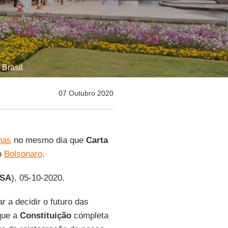
 Brasil
07 Outubro 2020
nas
no mesmo dia que
Carta
o
Bolsonaro
.
ISA
), 05-10-2020.
r a decidir o futuro das
que a
Constituição
completa