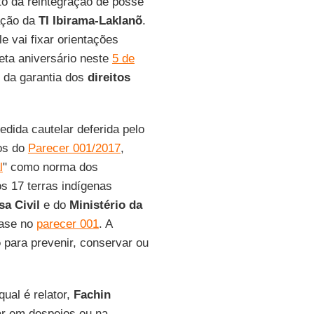
nto da reintegração de posse
ação da
TI Ibirama-Laklanõ
.
e vai fixar orientações
ta aniversário neste
5 de
s da garantia dos
direitos
dida cautelar deferida pelo
tos do
Parecer 001/2017
,
l
" como norma dos
s 17 terras indígenas
sa
Civil
e do
Ministério da
base no
parecer 001
. A
o
para prevenir, conservar ou
ual é relator,
Fachin
ar em despejos ou na