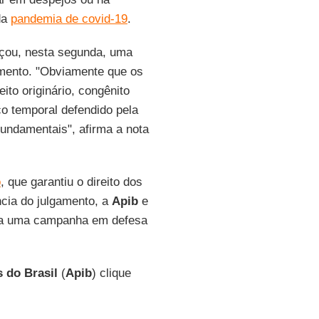
da
pandemia de covid-19
.
nçou, nesta segunda, uma
amento. "Obviamente que os
reito originário, congênito
co temporal defendido pela
fundamentais", afirma a nota
o
, que garantiu o direito dos
ncia do julgamento, a
Apib
e
nda uma campanha em defesa
 do Brasil
(
Apib
) clique