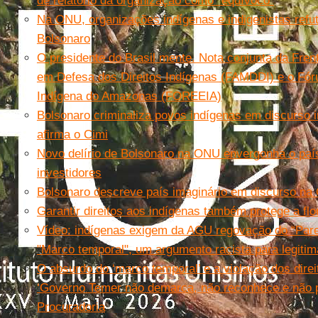
de relatório da organização como “equívoco”
Na ONU, organizações indígenas e indigenistas refut
Bolsonaro
O presidente do Brasil mente. Nota conjunta da Fre
em Defesa dos Direitos Indígenas (FAMDDI) e o Fó
Indígena do Amazonas (FOREEIA)
Bolsonaro criminaliza povos indígenas em discurso i
afirma o Cimi
Novo delírio de Bolsonaro na ONU envergonha o paí
investidores
Bolsonaro descreve país imaginário em discurso na
Garantir direitos aos indígenas também protege a flo
Vídeo: indígenas exigem da AGU regovação do “Pare
"Marco temporal", um argumento racista para legiti
O absurdo do ‘marco temporal’ e a violação dos direit
‘Governo Temer não demarca, não reconhece e não pr
Procuradoria