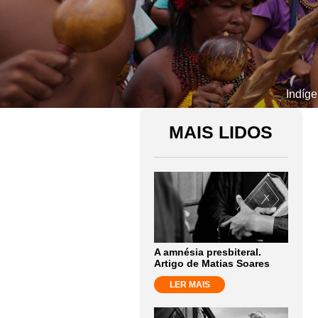
Indíge
MAIS LIDOS
A amnésia presbiteral.
Artigo de Matias Soares
LER MAIS