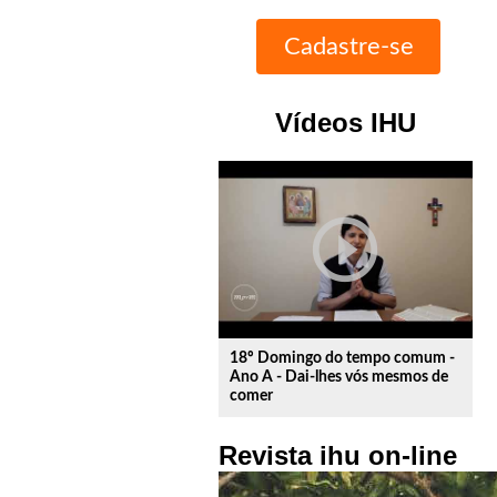
Vídeos IHU
play_circle_outline
18º Domingo do tempo comum -
Ano A - Dai-lhes vós mesmos de
comer
Revista ihu on-line