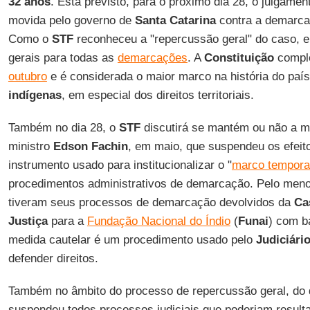
32 anos
. Está previsto, para o próximo dia 28, o julgame
movida pelo governo de
Santa
Catarina
contra a demarc
Como o
STF
reconheceu a "repercussão geral" do caso, el
gerais para todas as
demarcações
. A
Constituição
comple
outubro
e é considerada o maior marco na história do paí
indígenas
, em especial dos direitos territoriais.
Também no dia 28, o
STF
discutirá se mantém ou não a me
ministro
Edson
Fachin
, em maio, que suspendeu os efei
instrumento usado para institucionalizar o "
marco tempora
procedimentos administrativos de demarcação. Pelo meno
tiveram seus processos de demarcação devolvidos da
Ca
Justiça
para a
Fundação Nacional do Índio
(
Funai
) com 
medida cautelar é um procedimento usado pelo
Judiciári
defender direitos.
Também no âmbito do processo de repercussão geral, do q
suspendeu todos processos judiciais que poderiam result