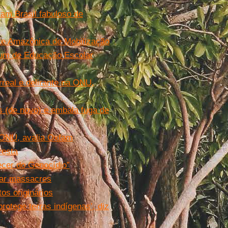
am Brasil fabuloso de
nte Amazônica de Mobilização
rum de Educação Escolar
rreal e delirante na ONU,
s (de novo) e embala fuga de
 ONU, avalia Oxfam
resta
cer do Genocídio”
mar massacres
os originários
otege terras indígenas’, diz