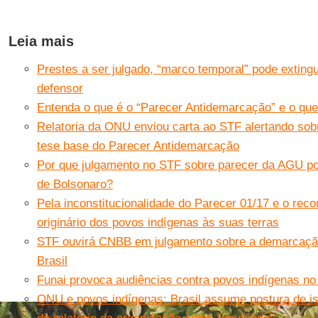
Leia mais
Prestes a ser julgado, “marco temporal” pode extingu
defensor
Entenda o que é o “Parecer Antidemarcação” e o qu
Relatoria da ONU enviou carta ao STF alertando sob
tese base do Parecer Antidemarcação
Por que julgamento no STF sobre parecer da AGU po
de Bolsonaro?
Pela inconstitucionalidade do Parecer 01/17 e o reco
originário dos povos indígenas às suas terras
STF ouvirá CNBB em julgamento sobre a demarcação
Brasil
Funai provoca audiências contra povos indígenas n
ONU e povos indígenas: Brasil assume postura de is