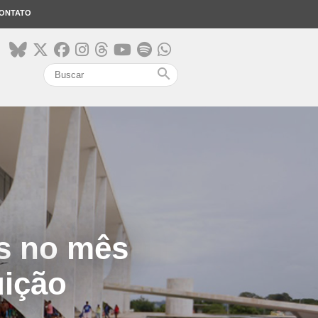
ONTATO
search
s no mês
uição