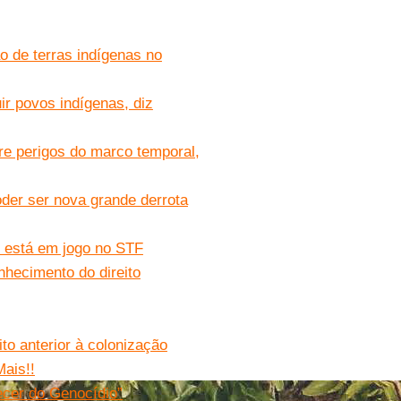
 de terras indígenas no
ir povos indígenas, diz
re perigos do marco temporal,
der ser nova grande derrota
e está em jogo no STF
nhecimento do direito
eito anterior à colonização
ais!!
cer do Genocídio”