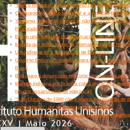
"Marco temporal", um argumento racista para legiti
O absurdo do ‘marco temporal’ e a violação dos direit
‘Governo Temer não demarca, não reconhece e não pr
Procuradoria
Existe uma indústria de demarcações de terras indíg
Medida que reduz proteção a terras indígenas foi ar
Um indígena vê a devastação de Bolsonaro
Governo Bolsonaro manobra para travar a demarcaçã
Brasil
Bolsonaro é denunciado em corte internacional por “i
Marcha indígena em Brasília cobra proteção e demar
fim dos assassinatos de lideranças
“5 de Outubro de 1988 não é marco de remoção de di
consolidação”, diz vice-procurador na ONU
A história de resistência e morte dos povos indígenas