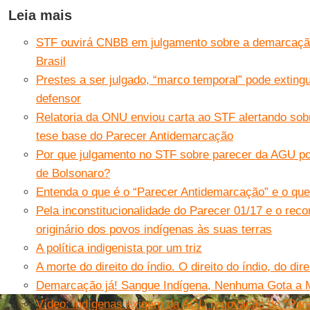
Leia mais
STF ouvirá CNBB em julgamento sobre a demarcação
Brasil
Prestes a ser julgado, “marco temporal” pode extingu
defensor
Relatoria da ONU enviou carta ao STF alertando sob
tese base do Parecer Antidemarcação
Por que julgamento no STF sobre parecer da AGU po
de Bolsonaro?
Entenda o que é o “Parecer Antidemarcação” e o qu
Pela inconstitucionalidade do Parecer 01/17 e o reco
originário dos povos indígenas às suas terras
A política indigenista por um triz
A morte do direito do índio. O direito do índio, do dir
Demarcação já! Sangue Indígena, Nenhuma Gota a M
Vídeo: indígenas exigem da AGU regovação do “Pare