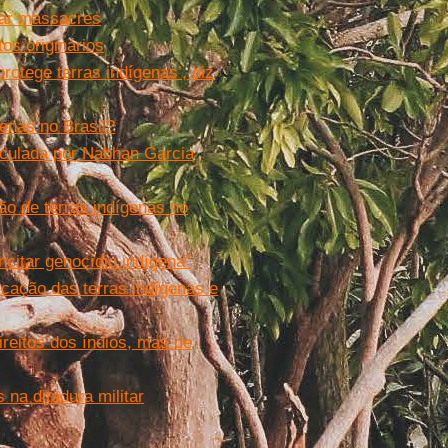
mar massacres
os originários
otege terras indígenas’, diz
enas no Brasil?
ticulada por Nabhan Garcia
o de terras indígenas no
ncitar genocídio indígena”
cação das terras indígenas e
reitos dos índios, mas de
 na ditadura militar