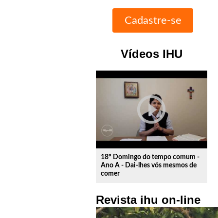
Vídeos IHU
play_circle_outline
18º Domingo do tempo comum -
Ano A - Dai-lhes vós mesmos de
comer
Revista ihu on-line