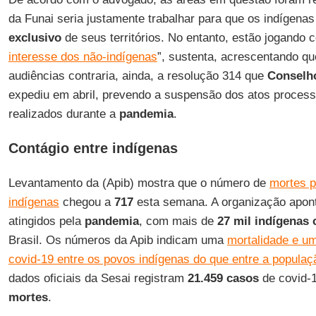
da Funai seria justamente trabalhar para que os indígena
exclusivo
de seus territórios. No entanto, estão jogando 
interesse dos não-indígenas
”, sustenta, acrescentando qu
audiências contraria, ainda, a resolução 314 que
Conselho
expediu em abril, prevendo a suspensão dos atos proces
realizados durante a
pandemia
.
Contágio entre indígenas
Levantamento da (Apib) mostra que o número de
mortes p
indígenas
chegou a
717
esta semana. A organização apont
atingidos pela
pandemia
, com mais de
27 mil indígenas
Brasil. Os números da Apib indicam uma
mortalidade e um
covid-19 entre os povos indígenas do que entre a populaçã
dados oficiais da Sesai registram
21.459 casos
de covid-1
mortes
.