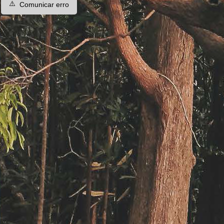
⚠️
Comunicar erro