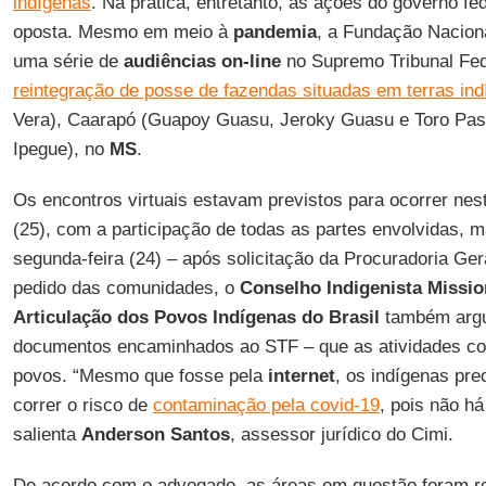
indígenas
. Na prática, entretanto, as ações do governo fe
oposta. Mesmo em meio à
pandemia
, a Fundação Naciona
uma série de
audiências on-line
no Supremo Tribunal Fed
reintegração de posse de fazendas situadas em terras in
Vera), Caarapó (Guapoy Guasu, Jeroky Guasu e Toro Pas
Ipegue), no
MS
.
Os encontros virtuais estavam previstos para ocorrer nesta
(25), com a participação de todas as partes envolvidas, 
segunda-feira (24) – após solicitação da Procuradoria Ge
pedido das comunidades, o
Conselho Indigenista Missio
Articulação dos Povos Indígenas do Brasil
também argu
documentos encaminhados ao STF – que as atividades con
povos. “Mesmo que fosse pela
internet
, os indígenas pre
correr o risco de
contaminação pela covid-19
, pois não h
salienta
Anderson Santos
, assessor jurídico do Cimi.
De acordo com o advogado, as áreas em questão foram r