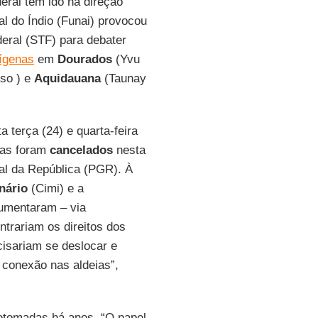
deral têm ido na direção
l do Índio (Funai) provocou
eral (STF) para debater
dígenas
em
Dourados
(Yvu
so ) e
Aquidauana
(Taunay
 terça (24) e quarta-feira
mas foram
cancelados
nesta
ral da República (PGR). À
nário
(Cimi) e a
mentaram – via
trariam os direitos dos
cisariam se deslocar e
á conexão nas aldeias”,
etomadas há anos. “O papel