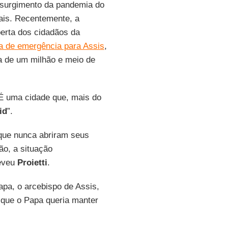
surgimento da pandemia do
nais. Recentemente, a
berta dos cidadãos da
ra de emergência para Assis
,
ca de um milhão e meio de
“É uma cidade que, mais do
id
”.
 que nunca abriram seus
ão, a situação
reveu
Proietti
.
pa, o arcebispo de Assis,
r que o Papa queria manter