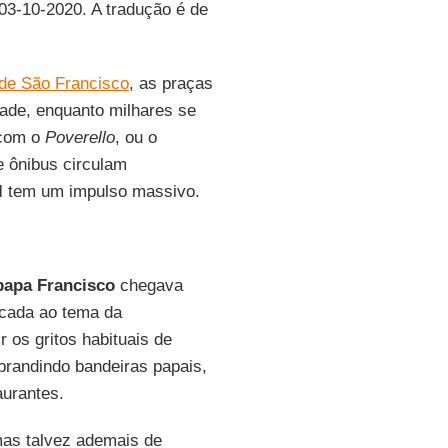
 03-10-2020. A tradução é de
 de São Francisco
, as praças
ade, enquanto milhares se
 com o
Poverello
, ou o
 e ônibus circulam
l
tem um impulso massivo.
papa Francisco
chegava
icada ao tema da
 os gritos habituais de
 brandindo bandeiras papais,
urantes.
mas talvez ademais de