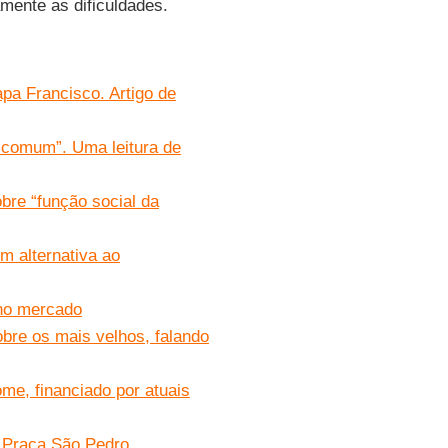
mente as dificuldades.
Papa Francisco. Artigo de
 comum”. Uma leitura de
sobre “função social da
em alternativa ao
” no mercado
obre os mais velhos, falando
ome, financiado por atuais
na Praça São Pedro