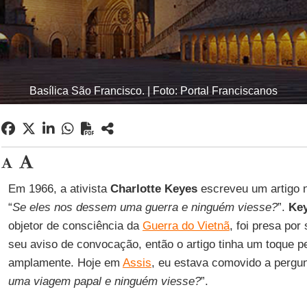
Basílica São Francisco. | Foto: Portal Franciscanos
Em 1966, a ativista
Charlotte Keyes
escreveu um artigo 
“
Se eles nos dessem uma guerra e ninguém viesse?
”.
Ke
objetor de consciência da
Guerra do Vietnã
, foi presa por
seu aviso de convocação, então o artigo tinha um toque p
amplamente. Hoje em
Assis
, eu estava comovido a pergun
uma viagem papal e ninguém viesse?
”.