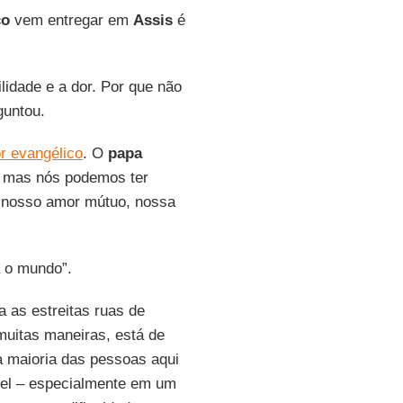
co
vem entregar em
Assis
é
idade e a dor. Por que não
guntou.
r evangélico
. O
papa
l, mas nós podemos ter
o nosso amor mútuo, nossa
 o mundo”.
a as estreitas ruas de
uitas maneiras, está de
a maioria das pessoas aqui
vel – especialmente em um