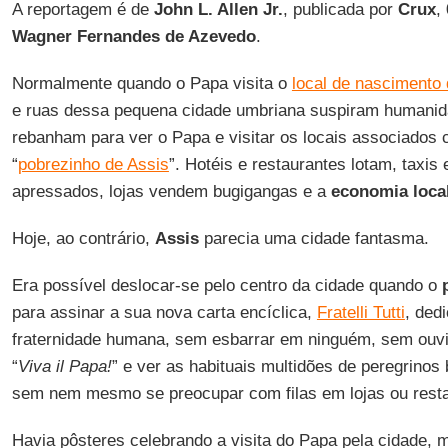
A reportagem é de
John L. Allen Jr.
, publicada por
Crux
,
Wagner Fernandes de Azevedo
.
Normalmente quando o Papa visita o
local de nascimento
e ruas dessa pequena cidade umbriana suspiram humanid
rebanham para ver o Papa e visitar os locais associados
“
pobrezinho de Assis
”. Hotéis e restaurantes lotam, taxis
apressados, lojas vendem bugigangas e a
economia loca
Hoje, ao contrário,
Assis
parecia uma cidade fantasma.
Era possível deslocar-se pelo centro da cidade quando o
para assinar a sua nova carta encíclica,
Fratelli Tutti
, ded
fraternidade humana, sem esbarrar em ninguém, sem ouvir
“
Viva il Papa!
” e ver as habituais multidões de peregrinos
sem nem mesmo se preocupar com filas em lojas ou resta
Havia pôsteres celebrando a visita do Papa pela cidade, 