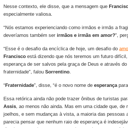
Nesse contexto, ele disse, que a mensagem que
Francis
especialmente valiosa.
“Nós estamos experienciando como irmãos e irmãs a fragil
deveríamos também ser
irmãos e irmãs em amor?
”, per
“Esse é o desafio da encíclica de hoje, um desafio do
amo
Francisco
está dizendo que nós teremos um futuro difíci
esperança de ser salvos pela graça de Deus e através d
fraternidade”, falou
Sorrentino
.
“
Fraternidade
”, disse, “é o novo nome de
esperança
para
Essa retórica ainda não pode trazer ônibus de turistas par
Assis
, ao menos não ainda. Mas em uma cidade que, de m
joelhos, e sem mudanças à vista, a maioria das pessoas 
parecia pensar que nenhum raio de esperança é indesejá