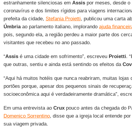
estranhamente silenciosas em
Assis
por meses, desde o 
coronavírus e dos limites rígidos para viagens internacio
prefeita da cidade,
Stefania Proietti
, publicou uma carta a
Úmbria
ao parlamento italiano, implorando
ajuda financei
pois, segundo ela, a região perdeu a maior parte dos cer
visitantes que recebeu no ano passado.
“
Assis
é uma cidade em sofrimento”, escreveu
Proietti
. 
que outras, sentiu e ainda está sentindo os efeitos da
Cov
“Aqui há muitos hotéis que nunca reabriram, muitas lojas
portões porque, apesar dos pequenos sinais de recuperaç
socioeconômica aqui é verdadeiramente dramática”, esc
Em uma entrevista ao
Crux
pouco antes da chegada do Pa
Domenico Sorrentino
, disse que a igreja local entende po
sua viagem privada.