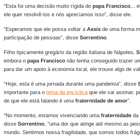
“Esta foi uma decisão muito rígida do
papa Francisco
... 
ele quer resolvê-los e nós apreciamos isso”, disse ele.
“Esperamos que ele possa voltar a
Assis
de uma forma ma
participação de pessoas”, disse
Sorrentino
.
Filho tipicamente gregário da região italiana de Nápoles,
S
embora o
papa Francisco
não tenha conseguido trazer u
para dar um apoio à economia local, ele trouxe algo de va
“Hoje, esta é uma jornada durante uma pandemia”, disse
importante para o
tema da encíclica
que ele vai assinar, p
de que ele está falando é uma
fraternidade de amor
”.
“No momento, estamos vivenciando uma
fraternidade
da 
disse
Sorrentino
, “uma dor que atinge até mesmo as pe
mundo. Sentimos nossa fragilidade, que somos todos fráge