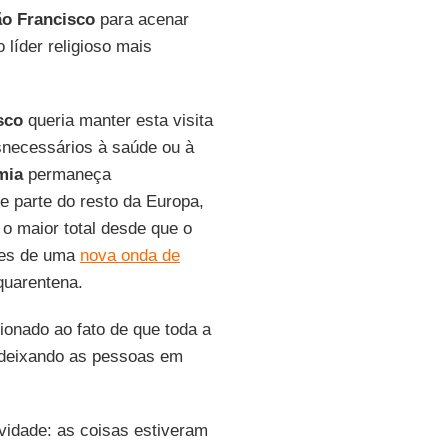
ão Francisco
para acenar
líder religioso mais
sco
queria manter esta visita
snecessários à saúde ou à
mia
permaneça
parte do resto da Europa,
 o maior total desde que o
ores de uma
nova onda de
quarentena.
onado ao fato de que toda a
, deixando as pessoas em
vidade: as coisas estiveram