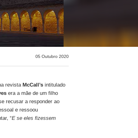
05 Outubro 2020
na revista
McCall’s
intitulado
yes
era a mãe de um filho
 se recusar a responder ao
essoal e ressoou
tar, “
E se eles fizessem