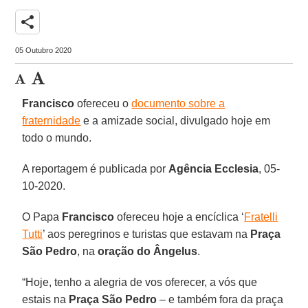
share
05 Outubro 2020
Francisco
ofereceu o
documento sobre a
fraternidade
e a amizade social, divulgado hoje em
todo o mundo.
A reportagem é publicada por
Agência
Ecclesia
, 05-
10-2020.
O Papa
Francisco
ofereceu hoje a encíclica ‘
Fratelli
Tutti
’ aos peregrinos e turistas que estavam na
Praça
São Pedro
, na
oração do Ângelus
.
“Hoje, tenho a alegria de vos oferecer, a vós que
estais na
Praça São Pedro
– e também fora da praça