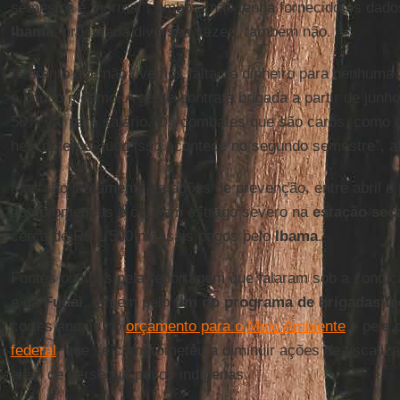
semestre é “normal”, embora não tenha fornecido os dados
Ibama
, procurada diversas vezes, também não.
“Garanto que não tivemos falta de dinheiro para nenhuma
é pouco mesmo. A gente contrata brigada a partir de junh
50% vai para salário. Os combates que são caros, como d
helicópteros, tudo isso acontece no segundo semestre”, 
Mas são justamente as ações de prevenção, entre abril e 
comprometidas e causam estrago severo na
estação
sec
cerca de R$ 1.500 mensais pagos pelo
Ibama
.
Fontes ouvidas pela reportagem que falaram sob a condi
e da
Funai
, temem pelo
fim do programa de
brigadas fe
cortes anuais no
orçamento para o Meio Ambiente
e pela 
federal
, que se comprometeu a diminuir ações de fiscaliz
além de perseguir povos indígenas.