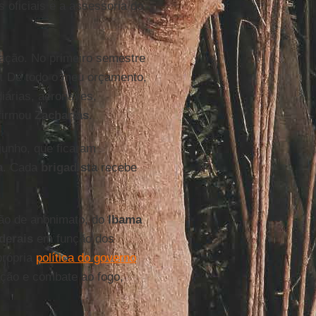
 oficiais e a assessoria do
 ação. No primeiro semestre
o. De todo o meu orçamento,
iárias, aeronaves,
afirmou
Zacharias
.
junho, que ficaram
a
. Cada
brigadista
recebe
ção de anonimato, do
Ibama
derais
em função dos
própria
política do governo
ação e combate ao fogo,