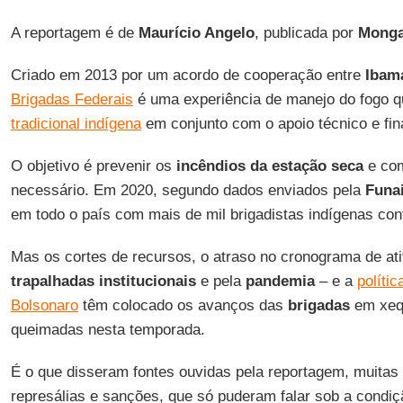
A reportagem é de
Maurício Angelo
, publicada por
Mong
Criado em 2013 por um acordo de cooperação entre
Ibam
Brigadas Federais
é uma experiência de manejo do fogo 
tradicional indígena
em conjunto com o apoio técnico e fin
O objetivo é prevenir os
incêndios da estação seca
e com
necessário. Em 2020, segundo dados enviados pela
Funa
em todo o país com mais de mil brigadistas indígenas con
Mas os cortes de recursos, o atraso no cronograma de at
trapalhadas institucionais
e pela
pandemia
– e a
polític
Bolsonaro
têm colocado os avanços das
brigadas
em xequ
queimadas nesta temporada.
É o que disseram fontes ouvidas pela reportagem, muitas
represálias e sanções, que só puderam falar sob a condi