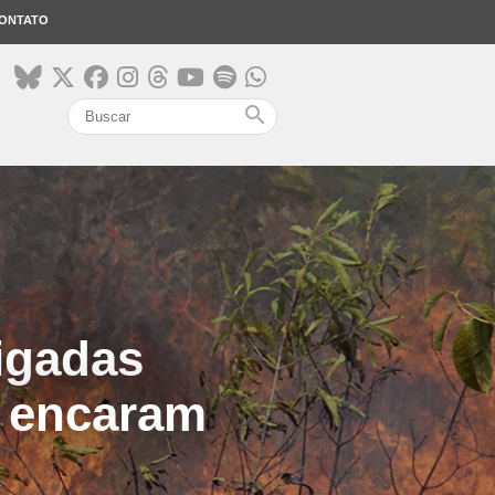
ONTATO
search
igadas
o encaram