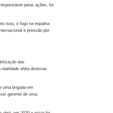
responsável pelas ações, foi
to isso, o fogo se espalha
nternacional e pressão por
bilização das
realidade afeta diversas
de uma brigada em
a ser gerente de uma,
bril, em 2020 o início foi