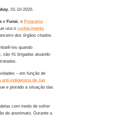
abay
, 01-10-2020.
a
e
Funai
, o
Programa
que usa o
conhecimento
anceiro dos órgãos citados.
batê-los quando
i
, são 41 brigadas atuando
tratados.
ividades – em função de
a anti-indigenista de Jair
e e piorado a situação das
 delas com medo de sofrer
ção de anonimato. Durante a