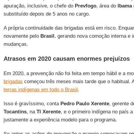
apuração, inclusive, o chefe do
Prevfogo
, área do
Ibama
substituído depois de 5 anos no cargo.
A própria continuidade das brigadas está em risco. Enquan
novamente pelo
Brasil
, gerando nova comoção interna e i
mudanças.
Atrasos em 2020 causam enormes prejuízos
Em 2020, a prevenção não foi feita em tempo hábil e a mo
brigadas
começou três meses mais tarde que o habitual. A 
terras indígenas em todo o Brasil
.
Isso é gravíssimo, conta
Pedro Paulo Xerente
, gerente 
Tocantins
, na
TI
Xerente
, e o primeiro indígena no país 
justamente a experiência modelo para o programa.
Se antes as ações de prevenção e manejo começavam em a