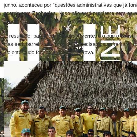
junho, aconteceu por “questões administrativas que já fo
acordo com
Zacharias
, “isso não será problema para os 
acordo de cooperação, fechado em 2019, vai até 2024.
O resultado, para
Pedro Paulo Xerente
, é o que o
Brasil
dias sem barreiras de proteção. Precisamos enfrentar o f
violento, tudo foi comprometido”, crava.