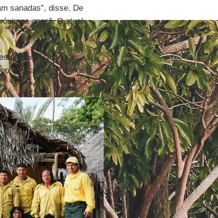
ram sanadas”, disse. De
próximos anos”. O atual
está vendo. “Incêndios de
ogo cara a cara. Tá muito