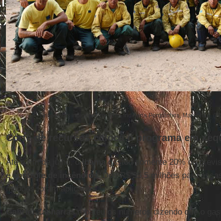
Brigadistas indígenas na Terra Indígena Porquinhos, Maranhão. (F
Corte de recursos coloca o programa em xeq
Até o fim de julho, o
Ibama
gastou somente 20% do previ
e controle de incêndios
. Dos R$ 35,5 milhões para essa
milhões foram aplicados.
Gabriel
Zacharias
rebateu os números dizendo que o gast