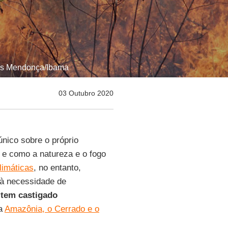
ius Mendonça/Ibama
03 Outubro 2020
nico sobre o próprio
z e como a natureza e o fogo
imáticas
, no entanto,
 à necessidade de
tem castigado
 a
Amazônia, o Cerrado e o