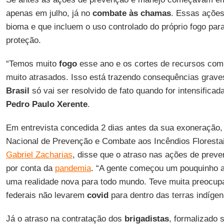
apenas em julho, já no
combate às chamas
. Essas ações
bioma e que incluem o uso controlado do próprio fogo para
proteção.
“Temos muito
fogo
esse ano e os cortes de recursos c
muito atrasados. Isso está trazendo consequências grave
Brasil
só vai ser resolvido de fato quando for intensificad
Pedro Paulo Xerente
.
Em entrevista concedida 2 dias antes da sua exoneração,
Nacional de Prevenção e Combate aos Incêndios Florestai
Gabriel Zacharias
, disse que o atraso nas ações de prev
por conta da
pandemia
. “A gente começou um pouquinho 
uma realidade nova para todo mundo. Teve muita preocup
federais não levarem
covid
para dentro das terras indíge
Já o atraso na contratação dos
brigadistas
, formalizado