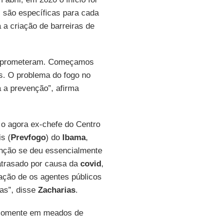
 são específicas para cada
 a criação de barreiras de
omprometeram. Começamos
s. O problema do fogo no
a a prevenção”, afirma
 o agora ex-chefe do Centro
s (
Prevfogo
) do
Ibama
,
enção se deu essencialmente
atrasado por causa da
covid
,
ação de os agentes públicos
nas”, disse
Zacharias
.
 somente em meados de