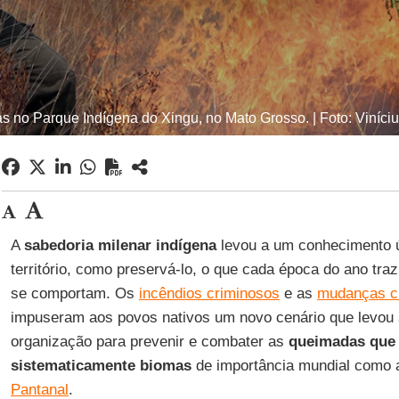
 no Parque Indígena do Xingu, no Mato Grosso. | Foto: Viníc
A
sabedoria milenar indígena
levou a um conhecimento ú
território, como preservá-lo, o que cada época do ano tra
se comportam. Os
incêndios criminosos
e as
mudanças cl
impuseram aos povos nativos um novo cenário que levou
organização para prevenir e combater as
queimadas que 
sistematicamente biomas
de importância mundial como
Pantanal
.