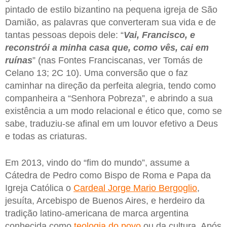
pintado de estilo bizantino na pequena igreja de São
Damião, as palavras que converteram sua vida e de
tantas pessoas depois dele: “
Vai, Francisco, e
reconstrói a minha casa que, como vês, cai em
ruínas
” (nas Fontes Franciscanas, ver Tomás de
Celano 13; 2C 10). Uma conversão que o faz
caminhar na direção da perfeita alegria, tendo como
companheira a “Senhora Pobreza”, e abrindo a sua
existência a um modo relacional e ético que, como se
sabe, traduziu-se afinal em um louvor efetivo a Deus
e todas as criaturas.
Em 2013, vindo do “fim do mundo”, assume a
Cátedra de Pedro como Bispo de Roma e Papa da
Igreja Católica o
Cardeal Jorge Mario Bergoglio
,
jesuíta, Arcebispo de Buenos Aires, e herdeiro da
tradição latino-americana de marca argentina
conhecida como
teologia do povo
ou da cultura. Após