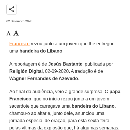
share
02 Setembro 2020
Francisco
rezou junto a um jovem que lhe entregou
uma
bandeira do Líbano
.
A reportagem é de
Jesús Bastante
, publicada por
Religión Digital
, 02-09-2020. A tradução é de
Wagner Fernandes de Azevedo
.
Ao final da audiência, veio a grande surpresa. O
papa
Francisco
, que no início rezou junto a um jovem
sacerdote que carregava uma
bandeira do Líbano
,
chamou-o ao altar e, junto dele, anunciou uma
jornada especial de oração, para esta sexta-feira,
pelas vítimas da explosão que, há algumas semanas,