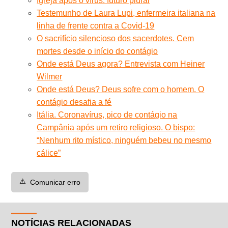
Igreja após o vírus: futuro plural
Testemunho de Laura Lupi, enfermeira italiana na
linha de frente contra a Covid-19
O sacrifício silencioso dos sacerdotes. Cem
mortes desde o início do contágio
Onde está Deus agora? Entrevista com Heiner
Wilmer
Onde está Deus? Deus sofre com o homem. O
contágio desafia a fé
Itália. Coronavírus, pico de contágio na
Campânia após um retiro religioso. O bispo:
“Nenhum rito místico, ninguém bebeu no mesmo
cálice”
⚠️
Comunicar erro
NOTÍCIAS RELACIONADAS