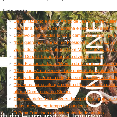
Leia mais
De um racismo a outro. Artigo de Jean-Claude Guill
Resistir à violência da moralina e retomar o sentido 
Coletivo de entidades lança a campanha “Brasil pela
“Não queremos, caríssimo Presidente, uma nação s
vida e democracia”, afirma Dom Mário Antônio da Si
EUA: Donald Trump e racismo dividem Igrejas
Papa Francisco doa o “Prêmio da Tolerância” aos 
“Dois papas” e a necessidade universal de tolerânci
Casos de intolerância religiosa sobem 56% no estad
“Vivemos numa situação muito difícil, hoje não existe
afirma Dom Leonardo Steiner
Carta em defesa da Universidade pública, gratuita e 
todas, mesmo em tempo de pandemia
O Papa Francisco e a universidade do sentido