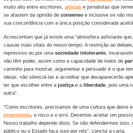
muito alto entre escritores,
artistas
e jornalistas que tem
se afastem da opinião de
consenso
e inclusive se não mo
sua concordância com a única posição considerada aceitá
Acrescentam que já existe uma “atmosfera asfixiante que, 
causas mais vitais do nosso tempo. A restrição ao debate
repressivo ou por uma
sociedade intolerante
, invariavel
não têm poder, assim como a capacidade de todos de
par
caminho para mostrar, argumentar e persuadir é o que te
ideias, não silenciá-las e acreditar que desaparecerão a
ter que escolher entre a
justiça
e a
liberdade
, pois uma n
outra”.
“Como escritores, precisamos de uma cultura que deixe 
experimento
, o risco e o erro. Devemos aceitar um possí
Nosso trabalho depende disto. Se não defendermos isso,
público ou o Estado faça isso por nós”, conclui a carta.