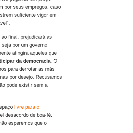
em por seus empregos, caso
strem suficiente vigor em
vel”.
ao final, prejudicará as
, seja por um governo
mente atingirá aqueles que
ticipar da democracia
. O
mos para derrotar as más
penas por desejo. Recusamos
ão pode existir sem a
espaço
livre para o
vel desacordo de boa-fé.
 não esperemos que o