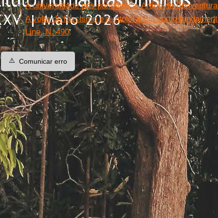
A universidade pós-pandêmica. Artigo de Boaventur
A volta do fascismo e a intolerância como fundament
Line, N. 490
⚠️
Comunicar erro