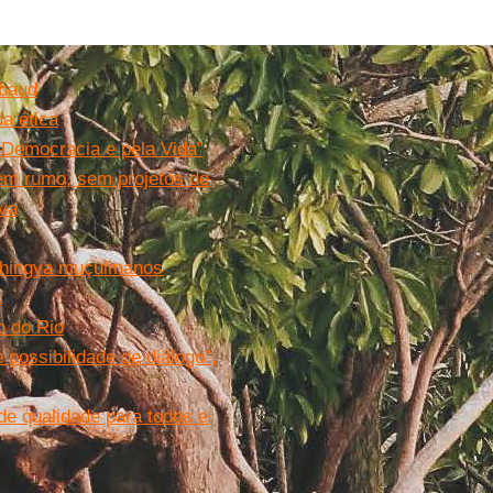
ebaud
da ética
 Democracia e pela Vida”
em rumo, sem projetos de
lva
Rohingya muçulmanos
a
o do Rio
 possibilidade de diálogo”,
de qualidade para todos e