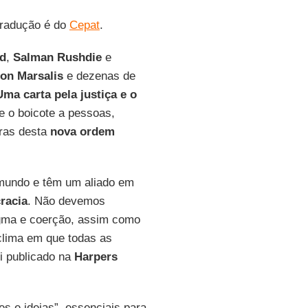
 tradução é do
Cepat
.
d
,
Salman Rushdie
e
on Marsalis
e dezenas de
Uma carta pela justiça e o
e o boicote a pessoas,
oras desta
nova ordem
mundo e têm um aliado em
racia
. Não devemos
ogma e coerção, assim como
 clima em que todas as
i publicado na
Harpers
s e ideias”, essenciais para