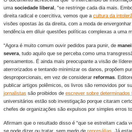
uma
sociedade liberal
, “se restringe cada dia mais. Emb
direita radical e coercitiva, vemos que a
cultura da intoler
visões opostas às da direita, com a moda de envergonhar 
tendência em diluir questões políticas complexas a uma m
“Agora é muito comum ouvir pedidos para punir, de
manei
severa
, tudo aquilo que se perceba como uma transgress
pensamentos. É ainda mais preocupante a visão de líderes
aterrorizados e tentando minimizar os danos, propõem pun
desproporcionais, em vez de considerar
reformas
. Edito
publicar artigos polêmicos, os livros são removidos por s
jornalistas
são proibidos de
escrever sobre determinados 
universitários estão sob investigação porque citaram certo
chefes de organizações são expulsos por simples erros to
Afirmam que o resultado disso é “que se estreitam cada v
se pode dizer ou tratar, sem medo de
represálias
. Já est