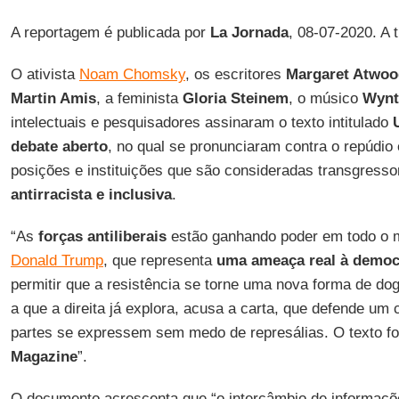
A reportagem é publicada por
La Jornada
, 08-07-2020. A
O ativista
Noam Chomsky
, os escritores
Margaret Atwoo
Martin Amis
, a feminista
Gloria Steinem
, o músico
Wynt
intelectuais e pesquisadores assinaram o texto intitulado
debate aberto
, no qual se pronunciaram contra o repúdio 
posições e instituições que são consideradas transgress
antirracista e inclusiva
.
“As
forças antiliberais
estão ganhando poder em todo o 
Donald Trump
, que representa
uma ameaça real à democ
permitir que a resistência se torne uma nova forma de d
a que a direita já explora, acusa a carta, que defende um
partes se expressem sem medo de represálias. O texto fo
Magazine
”.
O documento acrescenta que “o intercâmbio de informaçõe