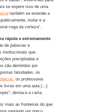
ora se espere isso de uma
ância
também se estende a
publicamente, isolar e a
oral cega da certeza”.
ra rápida e extremamente
ão de palavras e
 institucionais que,
ições precipitadas e
res são demitidos por
upostas falsidades, os
tópicos
, os professores
s livros em uma aula (...)
rpes”, destaca a carta.
ez mais as fronteiras do que
amos pagando um preço