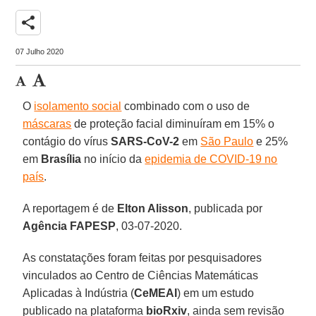
share
07 Julho 2020
O
isolamento social
combinado com o uso de
máscaras
de proteção facial diminuíram em 15% o
contágio do vírus
SARS-CoV-2
em
São Paulo
e 25%
em
Brasília
no início da
epidemia de COVID-19 no
país
.
A reportagem é de
Elton Alisson
, publicada por
Agência FAPESP
, 03-07-2020.
As constatações foram feitas por pesquisadores
vinculados ao Centro de Ciências Matemáticas
Aplicadas à Indústria (
CeMEAI
) em um estudo
publicado na plataforma
bioRxiv
, ainda sem revisão