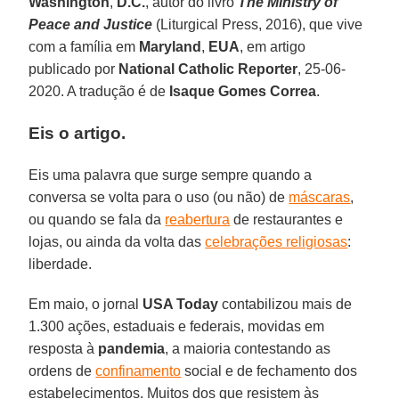
Washington
,
D.C.
, autor do livro
The Ministry of
Peace and Justice
(Liturgical Press, 2016), que vive
com a família em
Maryland
,
EUA
, em artigo
publicado por
National Catholic Reporter
, 25-06-
2020. A tradução é de
Isaque Gomes Correa
.
Eis o artigo.
Eis uma palavra que surge sempre quando a
conversa se volta para o uso (ou não) de
máscaras
,
ou quando se fala da
reabertura
de restaurantes e
lojas, ou ainda da volta das
celebrações religiosas
:
liberdade.
Em maio, o jornal
USA Today
contabilizou mais de
1.300 ações, estaduais e federais, movidas em
resposta à
pandemia
, a maioria contestando as
ordens de
confinamento
social e de fechamento dos
estabelecimentos. Muitos dos que resistem às