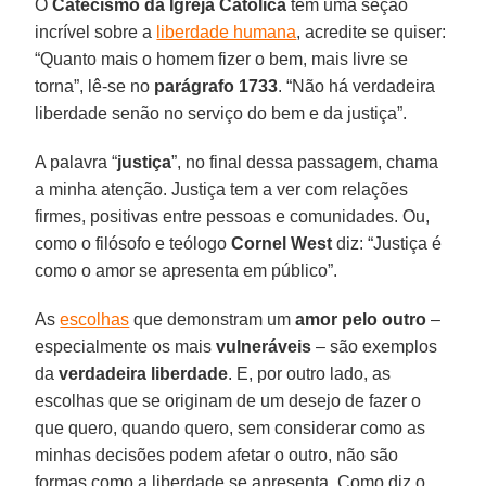
O
Catecismo da Igreja Católica
tem uma seção
incrível sobre a
liberdade humana
, acredite se quiser:
“Quanto mais o homem fizer o bem, mais livre se
torna”, lê-se no
parágrafo 1733
. “Não há verdadeira
liberdade senão no serviço do bem e da justiça”.
A palavra “
justiça
”, no final dessa passagem, chama
a minha atenção. Justiça tem a ver com relações
firmes, positivas entre pessoas e comunidades. Ou,
como o filósofo e teólogo
Cornel West
diz: “Justiça é
como o amor se apresenta em público”.
As
escolhas
que demonstram um
amor pelo outro
–
especialmente os mais
vulneráveis
– são exemplos
da
verdadeira liberdade
. E, por outro lado, as
escolhas que se originam de um desejo de fazer o
que quero, quando quero, sem considerar como as
minhas decisões podem afetar o outro, não são
formas como a liberdade se apresenta. Como diz o