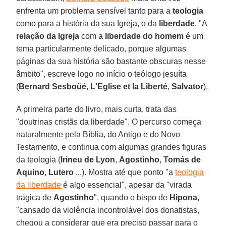
enfrenta um problema sensível tanto para a
teologia
como para a história da sua Igreja, o da
liberdade
. "A
relação da Igreja
com a
liberdade do homem
é um
tema particularmente delicado, porque algumas
páginas da sua história são bastante obscuras nesse
âmbito", escreve logo no início o teólogo jesuíta
(
Bernard Sesboüé
,
L'Eglise et la Liberté
,
Salvator
).
A primeira parte do livro, mais curta, trata das
"doutrinas cristãs da liberdade". O percurso começa
naturalmente pela Bíblia, do Antigo e do Novo
Testamento, e continua com algumas grandes figuras
da teologia (
Irineu de Lyon
,
Agostinho
,
Tomás de
Aquino
,
Lutero
...). Mostra até que ponto "a
teologia
da liberdade
é algo essencial", apesar da "virada
trágica de
Agostinho
", quando o bispo de
Hipona
,
"cansado da violência incontrolável dos donatistas,
chegou a considerar que era preciso passar para o