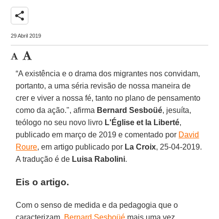
share
29 Abril 2019
“A existência e o drama dos migrantes nos convidam,
portanto, a uma séria revisão de nossa maneira de
crer e viver a nossa fé, tanto no plano de pensamento
como da ação.", afirma
Bernard Sesboüé
, jesuíta,
teólogo no seu novo livro
L'Église et la Liberté
,
publicado em março de 2019 e comentado por
David
Roure
, em artigo publicado por
La Croix
, 25-04-2019.
A tradução é de
Luisa Rabolini
.
Eis o artigo.
Com o senso de medida e da pedagogia que o
caracterizam,
Bernard Sesboüé
mais uma vez