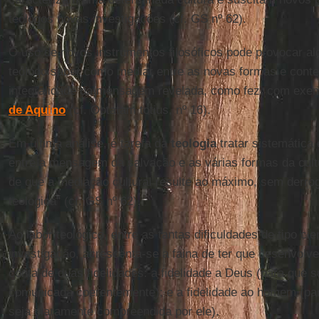
teólogos novas investigações (cf. GS nº 62).
O uso de novos instrumentos filosóficos pode provocar a
teólogo saber como mediar entre as novas formas e conteú
integralidade da mensagem revelada, como fez, com exem
de Aquino
(cf. Optatam totius, nº 16).
Em última análise, é tarefa da
teologia
tratar sistemática
entre a mensagem da salvação e as várias formas da cult
de que a mediação cultural resulte ao máximo, sem derrog
teológica" (cf. GS nº 62).
Ao labor teológico, entre as tantas dificuldades de tipo cie
investigação, acrescenta-se a faina de ter que desenvolv
conta de duas fidelidades: a fidelidade a Deus (para que
comunicada coerentemente); e a fidelidade ao homem (p
seja claramente compreendida por ele).