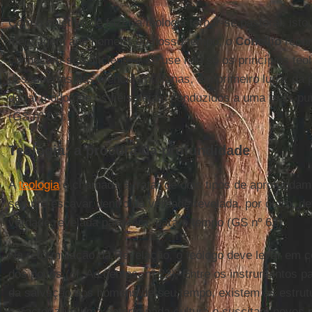
Com o objetivo de fazer a teologia tornar-se pastoral, ist
mensagem aos homens do nosso tempo, o
Concílio
recom
conheçam-se suficiente e se use não só os princípios te
descobertas das ciências profanas, em primeiro lugar da p
de tal modo que os fiéis sejam conduzidos a uma mais pu
(GS nº 62).
Teologia: a procura da profundidade
A
teologia
é chamada a tratar de dois tipos de aprofundam
sempre escavar dentro da verdade revelada, por outro, de
verdade revelada para fora, para o tempo (GS nº 62).
Na reformulação da Revelação, o teólogo deve levar em con
dos povos (cf. Ad gentes, nº 22). Entre os instrumentos
da salvação aos homens de seu tempo, existem as estrutur
caracterizam uma determinada cultura e suscitam novos 