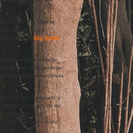
lguma crise, mas cabe ao
dos da filosofia e a
plar maestria,
São Tomás
 e praticamente a conexão
ura humana, certificando-se
ar "as exigências da ciência
ntífico ligadas, sobretudo, à
er um discurso capaz de dar
 sua mensagem seja
ara que a mensagem divina