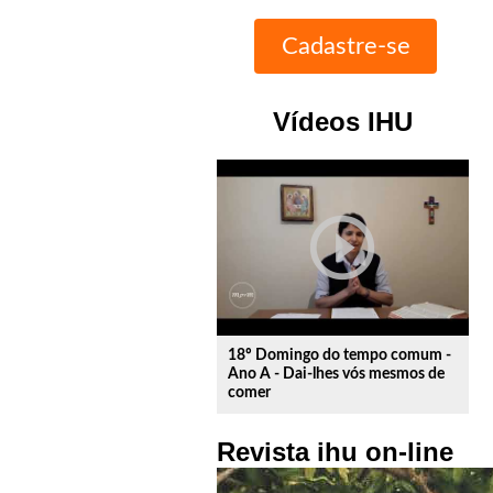
Vídeos IHU
play_circle_outline
18º Domingo do tempo comum -
Ano A - Dai-lhes vós mesmos de
comer
Revista ihu on-line