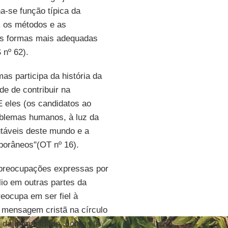
na-se função típica da
m os métodos e as
 as formas mais adequadas
 nº 62).
s participa da história da
de de contribuir na
 eles (os candidatos ao
oblemas humanos, à luz da
utáveis deste mundo e a
orâneos"(OT nº 16).
 preocupações expressas por
io em outras partes da
eocupa em ser fiel à
 mensagem cristã na círculo
as da humanidade, como ela