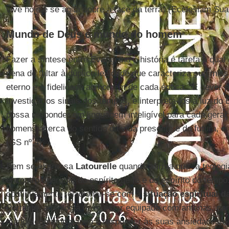
vive hoje e se agita sobre a face da terra" (Ecclesiam Sua
Mundo de Deus e mundo do homem
Fazer a síntese entre Evangelho e história é tarefa à qual 
pena de faltar à dúplice lealdade que caracteriza sua miss
eterno e a fidelidade ao homem de cada época: “É dever 
investigar os sinais dos tempos, e interpretá-los à luz d
possa responder em linguagem inteligível para cada gera
homens acerca do sentido da vida presente e da futura, e
(GS nº 4).
Bem se expressa
Latourelle
quando afirma que "a teologi
encontro operante do espírito de fé e do espírito do temp
continuamente relacionar-se com a
situação espiritual 
Portanto, a teologia deve estar equipada com antenas, p
mundo contemporâneo e responder às suas ansiedades e à