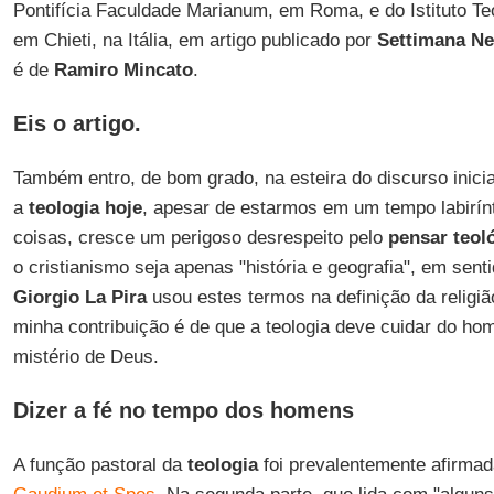
Pontifícia Faculdade Marianum, em Roma, e do Istituto T
em Chieti, na Itália, em artigo publicado por
Settimana N
é de
Ramiro Mincato
.
Eis o artigo.
Também entro, de bom grado, na esteira do discurso inici
a
teologia hoje
, apesar de estarmos em um tempo labirínti
coisas, cresce um perigoso desrespeito pelo
pensar teol
o cristianismo seja apenas "história e geografia", em sen
Giorgio La Pira
usou estes termos na definição da religiã
minha contribuição é de que a teologia deve cuidar do h
mistério de Deus.
Dizer a fé no tempo dos homens
A função pastoral da
teologia
foi prevalentemente afirmad