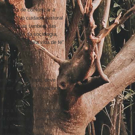
o é, capaz de comunicar a
enda: "No cuidado pastoral
ológicos, mas também das
sicologia e da sociologia,
ra e mais madura vida de fé”
entos; por um lado, deve
ve ser capaz de anunciar a
ta a filosofia e a sabedoria
 para comunicar a mensagem
as filosóficas, que
problemas, exigindo dos