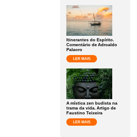
Itinerantes do Espírito.
Comentário de Adroaldo
Palaoro
LER MAIS
A mística zen budista na
trama da vida. Artigo de
Faustino Teixeira
LER MAIS