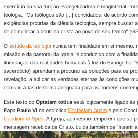
exercício da sua função evangelizadora e magisterial, tor
teologia. "Os teólogos são [...] convidados, de acordo co
exigências próprias da ciência teológica, sempre buscar
de comunicar a doutrina cristã ao povo de seu tempo" (GS
O
estudo da teologia
nunca tem finalidade em si mesmo, ma
missão e da pastoral da Igreja; é conduzido com a finalida
iluminação das realidades humanas à luz do Evangelho: "E
sacerdócio) aprendam a procurar as soluções para os pr
revelação, a aplicar as verdades eternas às condições m
comunicá-las de forma adequada para os homens contemp
Este texto do
Optatam totius
está logicamente ligado às
Papa
Paulo VI
na encíclica
Ecclesiam Suam
e pelo Concíl
Gaudium et Spes
. A Igreja, ao mesmo tempo em que se pr
mensagem recebida de Cristo, cuida também de "inserir a
do pensamento, palavra, cultura, dos hábitos e tendênci