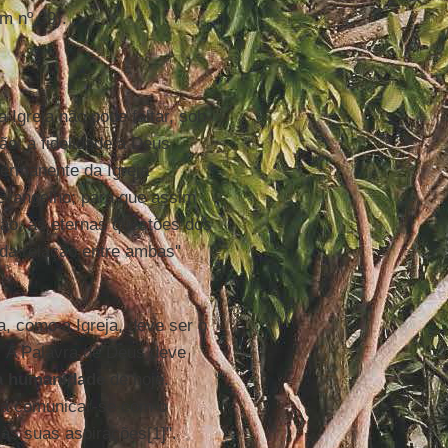
m nº 39).
a Igreja não pode faltar, sob
ão, a fidelidade a Deus
permanente da Igreja
o Evangelho; para que assim
ção, às eternas questões dos
 da relação entre ambas"
a, como a Igreja, deve ser o
o. A Palavra de Deus deve
da humanidade
de hoje.
ara comunicar-se com o
s suas aspirações[1]".