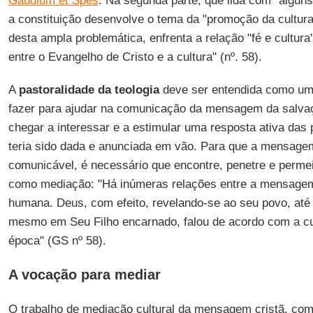
Gaudium et Spes
. Na segunda parte, que lida com "algun
a constituição desenvolve o tema da "promoção da cultura"
desta ampla problemática, enfrenta a relação "fé e cultura
entre o Evangelho de Cristo e a cultura" (nº. 58).
A
pastoralidade da teologia
deve ser entendida como um
fazer para ajudar na comunicação da mensagem da salv
chegar a interessar e a estimular uma resposta ativa das
teria sido dada e anunciada em vão. Para que a mensage
comunicável, é necessário que encontre, penetre e permei
como mediação: "Há inúmeras relações entre a mensagem 
humana. Deus, com efeito, revelando-se ao seu povo, até
mesmo em Seu Filho encarnado, falou de acordo com a cul
época" (GS nº 58).
A vocação para mediar
O trabalho de mediação cultural da mensagem cristã, com