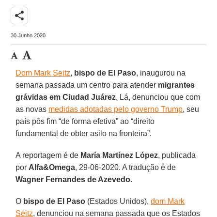
share
30 Junho 2020
Dom Mark Seitz
,
bispo de El Paso
, inaugurou na
semana passada um centro para atender
migrantes
grávidas em Ciudad Juárez
. Lá, denunciou que com
as novas
medidas adotadas pelo governo Trump
, seu
país pôs fim “de forma efetiva” ao “direito
fundamental de obter asilo na fronteira”.
A reportagem é de
María Martínez López
, publicada
por
Alfa&Omega
, 29-06-2020. A tradução é de
Wagner Fernandes de Azevedo
.
O
bispo de El Paso
(Estados Unidos),
dom Mark
Seitz
, denunciou na semana passada que os Estados