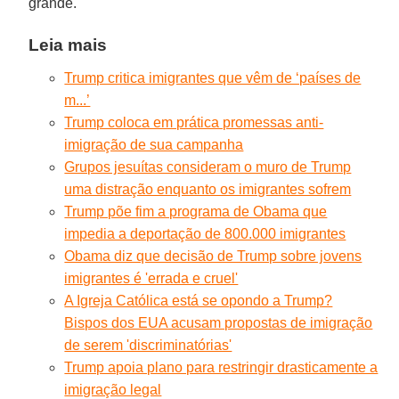
grande.
Leia mais
Trump critica imigrantes que vêm de ‘países de
m...’
Trump coloca em prática promessas anti-
imigração de sua campanha
Grupos jesuítas consideram o muro de Trump
uma distração enquanto os imigrantes sofrem
Trump põe fim a programa de Obama que
impedia a deportação de 800.000 imigrantes
Obama diz que decisão de Trump sobre jovens
imigrantes é 'errada e cruel'
A Igreja Católica está se opondo a Trump?
Bispos dos EUA acusam propostas de imigração
de serem 'discriminatórias'
Trump apoia plano para restringir drasticamente a
imigração legal