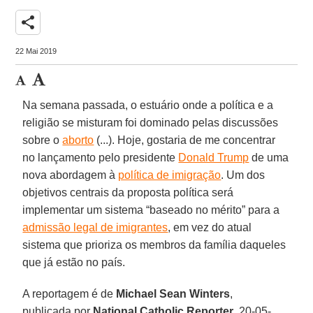
share
22 Mai 2019
Na semana passada, o estuário onde a política e a
religião se misturam foi dominado pelas discussões
sobre o
aborto
(...). Hoje, gostaria de me concentrar
no lançamento pelo presidente
Donald Trump
de uma
nova abordagem à
política de imigração
. Um dos
objetivos centrais da proposta política será
implementar um sistema “baseado no mérito” para a
admissão legal de imigrantes
, em vez do atual
sistema que prioriza os membros da família daqueles
que já estão no país.
A reportagem é de
Michael Sean Winters
,
publicada por
National Catholic Reporter
, 20-05-