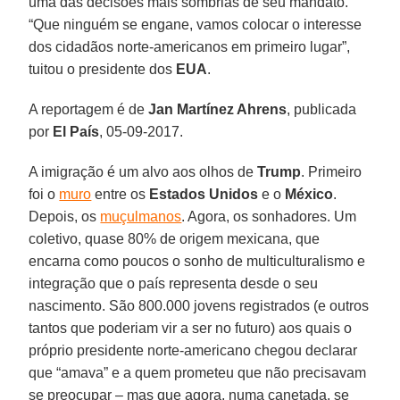
uma das decisões mais sombrias de seu mandato.
“Que ninguém se engane, vamos colocar o interesse
dos cidadãos norte-americanos em primeiro lugar”,
tuitou o presidente dos
EUA
.
A reportagem é de
Jan Martínez Ahrens
, publicada
por
El País
, 05-09-2017.
A imigração é um alvo aos olhos de
Trump
. Primeiro
foi o
muro
entre os
Estados Unidos
e o
México
.
Depois, os
muçulmanos
. Agora, os sonhadores. Um
coletivo, quase 80% de origem mexicana, que
encarna como poucos o sonho de multiculturalismo e
integração que o país representa desde o seu
nascimento. São 800.000 jovens registrados (e outros
tantos que poderiam vir a ser no futuro) aos quais o
próprio presidente norte-americano chegou declarar
que “amava” e a quem prometeu que não precisavam
se preocupar – mas que agora, numa canetada, se