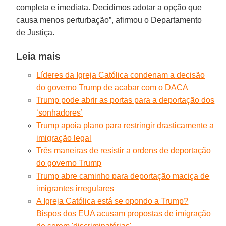
completa e imediata. Decidimos adotar a opção que
causa menos perturbação”, afirmou o Departamento
de Justiça.
Leia mais
Líderes da Igreja Católica condenam a decisão
do governo Trump de acabar com o DACA
Trump pode abrir as portas para a deportação dos
‘sonhadores’
Trump apoia plano para restringir drasticamente a
imigração legal
Três maneiras de resistir a ordens de deportação
do governo Trump
Trump abre caminho para deportação maciça de
imigrantes irregulares
A Igreja Católica está se opondo a Trump?
Bispos dos EUA acusam propostas de imigração