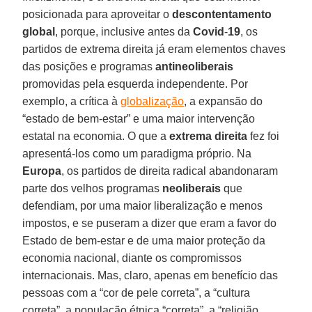
posicionada para aproveitar o
descontentamento
global
, porque, inclusive antes da
Covid
-
19
, os
partidos de extrema direita já eram elementos chaves
das posições e programas
antineoliberais
promovidas pela esquerda independente. Por
exemplo, a crítica à
globalização
, a expansão do
“estado de bem-estar” e uma maior intervenção
estatal na economia. O que a
extrema direita
fez foi
apresentá-los como um paradigma próprio. Na
Europa
, os partidos de direita radical abandonaram
parte dos velhos programas
neoliberais
que
defendiam, por uma maior liberalização e menos
impostos, e se puseram a dizer que eram a favor do
Estado de bem-estar e de uma maior proteção da
economia nacional, diante os compromissos
internacionais. Mas, claro, apenas em benefício das
pessoas com a “cor de pele correta”, a “cultura
correta”, a população étnica “correta”, a “religião