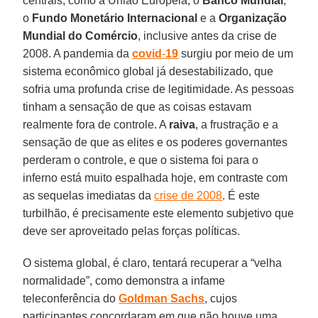
centrais, como a União Europeia, o
Banco Mundial
,
o
Fundo Monetário Internacional
e a
Organização
Mundial do Comércio
, inclusive antes da crise de
2008. A pandemia da
covid
-
19
surgiu por meio de um
sistema econômico global já desestabilizado, que
sofria uma profunda crise de legitimidade. As pessoas
tinham a sensação de que as coisas estavam
realmente fora de controle. A
raiva
, a frustração e a
sensação de que as elites e os poderes governantes
perderam o controle, e que o sistema foi para o
inferno está muito espalhada hoje, em contraste com
as sequelas imediatas da
crise de 2008
. É este
turbilhão, é precisamente este elemento subjetivo que
deve ser aproveitado pelas forças políticas.
O sistema global, é claro, tentará recuperar a “velha
normalidade”, como demonstra a infame
teleconferência do
Goldman
Sachs
, cujos
participantes concordaram em que não houve uma