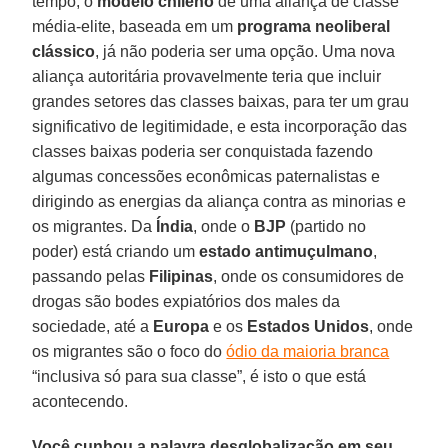
tempo, o
modelo chileno
de uma aliança de classe
média-elite, baseada em um
programa neoliberal
clássico
, já não poderia ser uma opção. Uma nova
aliança autoritária provavelmente teria que incluir
grandes setores das classes baixas, para ter um grau
significativo de legitimidade, e esta incorporação das
classes baixas poderia ser conquistada fazendo
algumas concessões econômicas paternalistas e
dirigindo as energias da aliança contra as minorias e
os migrantes. Da
Índia
, onde o
BJP
(partido no
poder) está criando um
estado antimuçulmano
,
passando pelas
Filipinas
, onde os consumidores de
drogas são bodes expiatórios dos males da
sociedade, até a
Europa
e os
Estados Unidos
, onde
os migrantes são o foco do
ódio da maioria branca
“inclusiva só para sua classe”, é isto o que está
acontecendo.
Você cunhou a palavra desglobalização em seu