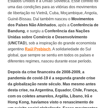
Estados Unidos e a União Soviética. Esse conflito foi
uma das condições para as vitórias dos movimentos
de libertação no Vietnã, Cuba, Moçambique, Angola,
Guiné-Bissau. Daí também nasceu o
Movimentos
dos Países Não Alinhados
, após a
Conferência de
Bandung
, e surgiu a
Conferência das Nações
Unidas sobre Comércio e Desenvolvimento
(
UNCTAD
), sob a inspiração do grande economista
argentino
Raúl
Prebisch
. A solidariedade do Sul
global, que sempre se sentiu em todos os países e
diferentes regimes, nasceu durante esse período.
Depois da crise financeira de 2008-2009, a
pandemia de covid-19 é a segunda grande crise
da globalização neste século. Mas mesmo antes
desta crise, na Argentina, Equador, Chile, França,
com os coletes amarelos, Argélia, Líbano, Irã e
Hong Kong, havíamos visto o renascimento de