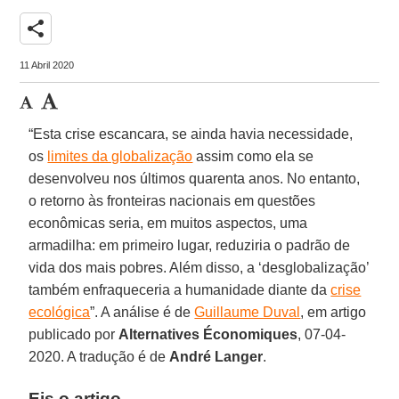
share
11 Abril 2020
“Esta crise escancara, se ainda havia necessidade,
os
limites da globalização
assim como ela se
desenvolveu nos últimos quarenta anos. No entanto,
o retorno às fronteiras nacionais em questões
econômicas seria, em muitos aspectos, uma
armadilha: em primeiro lugar, reduziria o padrão de
vida dos mais pobres. Além disso, a ‘desglobalização’
também enfraqueceria a humanidade diante da
crise
ecológica
”. A análise é de
Guillaume Duval
, em artigo
publicado por
Alternatives Économiques
, 07-04-
2020. A tradução é de
André Langer
.
Eis o artigo.