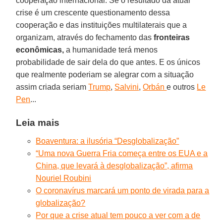
cooperação internacional. Se o resultado da atual
crise é um crescente questionamento dessa
cooperação e das instituições multilaterais que a
organizam, através do fechamento das
fronteiras
econômicas,
a humanidade terá menos
probabilidade de sair dela do que antes. E os únicos
que realmente poderiam se alegrar com a situação
assim criada seriam
Trump
,
Salvini
,
Orbán
e outros
Le
Pen
...
Leia mais
Boaventura: a ilusória “Desglobalização”
“Uma nova Guerra Fria começa entre os EUA e a
China, que levará à desglobalização”, afirma
Nouriel Roubini
O coronavírus marcará um ponto de virada para a
globalização?
Por que a crise atual tem pouco a ver com a de