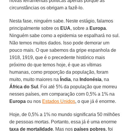
novas ferramentas políticas apenas porque as
circunstâncias os obrigam a fazê-lo.
Nesta fase, ninguém sabe. Neste estágio, falamos
principalmente sobre os
EUA
, sobre a
Europa
.
Ninguém sabe como a epidemia se espalhará no sul.
Não temos muitos dados. Isso pode demorar um
pouco mais. O que sabemos da gripe espanhola de
1918, 1919, que é o precedente histórico mais
próximo do que temos hoje, é que as vítimas
humanas, como proporção da população, foram
muito, muito maiores na
Índia
, na
Indonésia
, na
África do Sul
. Foi até 5% da população que morreu
nesses países, em comparação com 0,5% a 1% na
Europa
ou nos
Estados Unidos
, o que já é enorme.
Hoje, de 0,5% a 1% no mundo significaria 50 milhões
de pessoas mortas. Portanto, essa já é uma enorme
taxa de mortalidade
. Mas nos
países
pobres
, foi