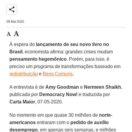
share
09 Mai 2020
À espera do
lançamento de seu novo livro no
Brasil
, economista afirma: grandes crises mudam
pensamento
hegemônico
. Porém, para isso, é
preciso um programa de transformações baseado em
redistribuição
e
Bens Comuns
.
A entrevista é de
Amy Goodman
e
Nermeen
Shaikh
,
publicada por
Democracy Now!
e traduzida por
Carta Maior
, 07-05-2020.
No momento em que quase 30 milhões de
norte-
americanos
entraram com o
pedido de auxílio
desemprego
, em apenas seis semanas, e milhões