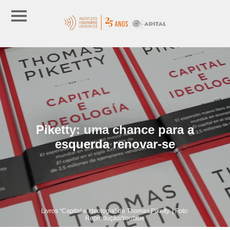
Piketty: uma chance para a
esquerda renovar-se
Livros “Capital e Ideologia” de Thomas Piketty. | Foto:
Reprodução/Youtube