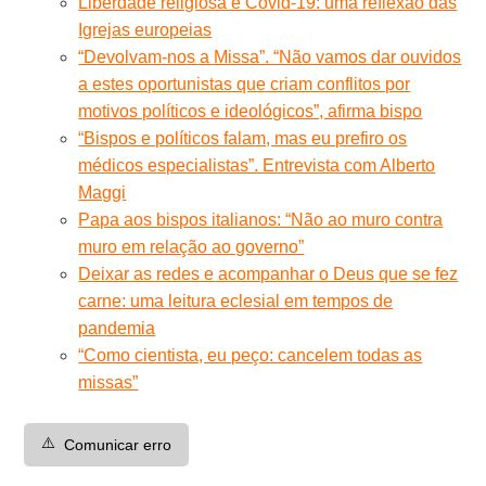
Liberdade religiosa e Covid-19: uma reflexão das
Igrejas europeias
“Devolvam-nos a Missa”. “Não vamos dar ouvidos
a estes oportunistas que criam conflitos por
motivos políticos e ideológicos”, afirma bispo
“Bispos e políticos falam, mas eu prefiro os
médicos especialistas”. Entrevista com Alberto
Maggi
Papa aos bispos italianos: “Não ao muro contra
muro em relação ao governo”
Deixar as redes e acompanhar o Deus que se fez
carne: uma leitura eclesial em tempos de
pandemia
“Como cientista, eu peço: cancelem todas as
missas”
⚠️
Comunicar erro