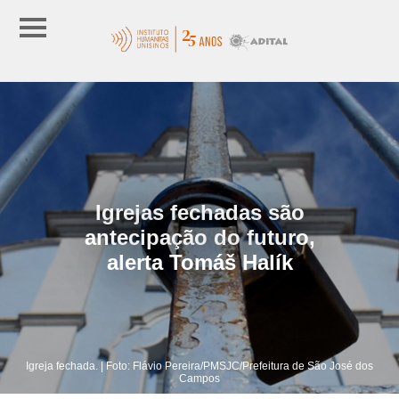
Igrejas fechadas são
antecipação do futuro,
alerta Tomáš Halík
Igreja fechada. | Foto: Flávio Pereira/PMSJC/Prefeitura de São José dos
Campos