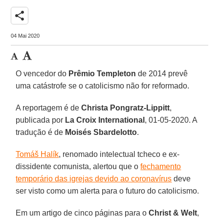
share
04 Mai 2020
O vencedor do
Prêmio Templeton
de 2014 prevê
uma catástrofe se o catolicismo não for reformado.
A reportagem é de
Christa Pongratz-Lippitt
,
publicada por
La Croix International
, 01-05-2020. A
tradução é de
Moisés Sbardelotto
.
Tomáš Halík
, renomado intelectual tcheco e ex-
dissidente comunista, alertou que o
fechamento
temporário das igrejas devido ao coronavírus
deve
ser visto como um alerta para o futuro do catolicismo.
Em um artigo de cinco páginas para o
Christ & Welt
,