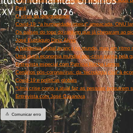
Com hospitais lotados, cubanos serão convocados p
Pará
O vírus da desigualdade
Covid-19: “a humanidade inteira” ameaçada, ONU la
Os países do topo do ranking que já chegaram ao pi
José Eustáquio Diniz Alves
A pandemia global avança no mundo, mas em ritmo m
Uma outra economia mundial pós-crise passa pela gar
Entrevista especial com Patrícia Rocha Lemos
Cenários pós-coronavírus: da ‘tecnologia civil’ à eco
Covid-19 e políticas globais
“Uma crise como a atual faz as pessoas pensarem so
Entrevista com José Casanova
⚠️
Comunicar erro