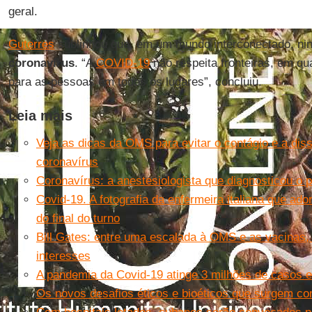
geral.
Guterres
sublinhou que, em um mundo interconectado, nin
coronavírus
. “A
COVID-19
não respeita fronteiras, em q
para as pessoas em todos os lugares”, concluiu.
Leia mais
Veja as dicas da OMS para evitar o contágio e a di
coronavírus
Coronavírus: a anestesiologista que diagnosticou o p
Covid-19. A fotografia da enfermeira italiana que a
do final do turno
Bill Gates: entre uma escalada à OMS e as vacinas,
interesses
A pandemia da Covid-19 atinge 3 milhões de casos e
Os novos desafios éticos e bioéticos que surgem c