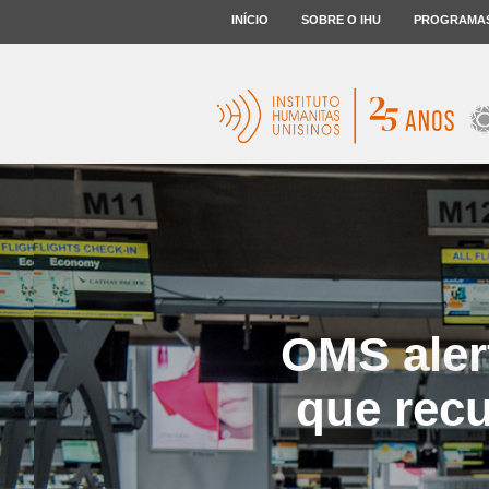
INÍCIO
SOBRE O IHU
PROGRAMA
OMS aler
que rec