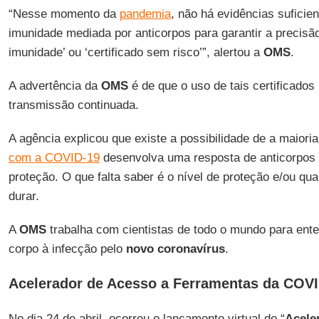
“Nesse momento da
pandemia
, não há evidências suficien
imunidade mediada por anticorpos para garantir a precisã
imunidade’ ou ‘certificado sem risco’”, alertou a
OMS
.
A advertência da
OMS
é de que o uso de tais certificado
transmissão continuada.
A agência explicou que existe a possibilidade de a maiori
com a COVID-19
desenvolva uma resposta de anticorpos 
proteção. O que falta saber é o nível de proteção e/ou qu
durar.
A
OMS
trabalha com cientistas de todo o mundo para ent
corpo à infecção pelo
novo coronavírus
.
Acelerador de Acesso a Ferramentas da COV
No dia 24 de abril, ocorreu o lançamento virtual do “
Acele