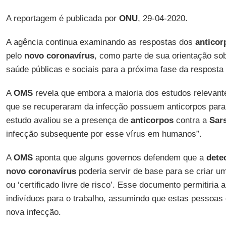
A reportagem é publicada por
ONU
, 29-04-2020.
A agência continua examinando as respostas dos
anticor
pelo
novo
coronavírus
, como parte de sua orientação so
saúde públicas e sociais para a próxima fase da resposta
A
OMS
revela que embora a maioria dos estudos relevan
que se recuperaram da infecção possuem anticorpos par
estudo avaliou se a presença de
anticorpos
contra a
Sar
infecção subsequente por esse vírus em humanos”.
A
OMS
aponta que alguns governos defendem que a
dete
novo coronavírus
poderia servir de base para se criar u
ou ‘certificado livre de risco’. Esse documento permitiria 
indivíduos para o trabalho, assumindo que estas pessoas
nova infecção.