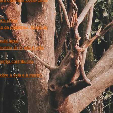
ara combater covid-19 no
nça plano
co da pandemia. Artigo de
ais lento
antia do direito à vida.
nomia contributiva
bre a vida e a morte”.