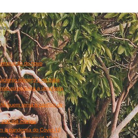
guém está livre do
novo
ualquer lugar é uma ameaça
sseminação do novo
aciente número 1 na Itália
dormeceu exausta a uma hora
 há quem tema o conflito de
 200 mil mortes
om a pandemia do Covid-19