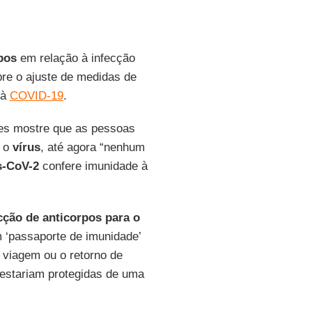
pos
em relação à infecção
bre o ajuste de medidas de
 à
COVID-19
.
tes mostre que as pessoas
a o
vírus
, até agora “nenhum
s-CoV-2
confere imunidade à
cção de anticorpos para o
m ‘passaporte de imunidade’
a viagem ou o retorno de
 estariam protegidas de uma