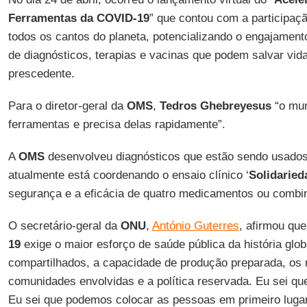
Ferramentas da COVID-19
” que contou com a participaç
todos os cantos do planeta, potencializando o engajament
de diagnósticos, terapias e vacinas que podem salvar vid
prescedente.
Para o diretor-geral da
OMS
,
Tedros
Ghebreyesus
“o mun
ferramentas e precisa delas rapidamente”.
A
OMS
desenvolveu diagnósticos que estão sendo usados 
atualmente está coordenando o ensaio clínico ‘
Solidaried
segurança e a eficácia de quatro medicamentos ou combin
O secretário-geral da
ONU
,
António Guterres
, afirmou qu
19
exige o maior esforço de saúde pública da história glo
compartilhados, a capacidade de produção preparada, os 
comunidades envolvidas e a política reservada. Eu sei qu
Eu sei que podemos colocar as pessoas em primeiro lugar”