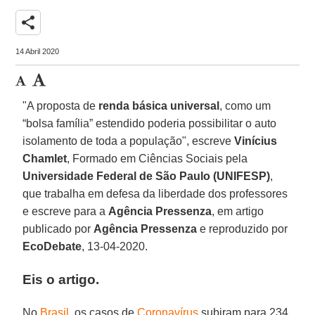
share
14 Abril 2020
"A proposta de
renda básica universal
, como um
“bolsa família” estendido poderia possibilitar o auto
isolamento de toda a população", escreve
Vinícius
Chamlet
, Formado em Ciências Sociais pela
Universidade Federal de São Paulo (UNIFESP)
,
que trabalha em defesa da liberdade dos professores
e escreve para a
Agência Pressenza
, em artigo
publicado por
Agência Pressenza
e reproduzido por
EcoDebate
, 13-04-2020.
Eis o artigo.
No
Brasil
, os casos de
Coronavírus
subiram para 234,