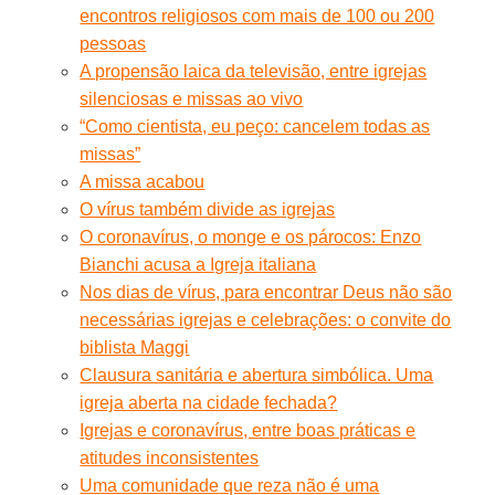
encontros religiosos com mais de 100 ou 200
pessoas
A propensão laica da televisão, entre igrejas
silenciosas e missas ao vivo
“Como cientista, eu peço: cancelem todas as
missas”
A missa acabou
O vírus também divide as igrejas
O coronavírus, o monge e os párocos: Enzo
Bianchi acusa a Igreja italiana
Nos dias de vírus, para encontrar Deus não são
necessárias igrejas e celebrações: o convite do
biblista Maggi
Clausura sanitária e abertura simbólica. Uma
igreja aberta na cidade fechada?
Igrejas e coronavírus, entre boas práticas e
atitudes inconsistentes
Uma comunidade que reza não é uma