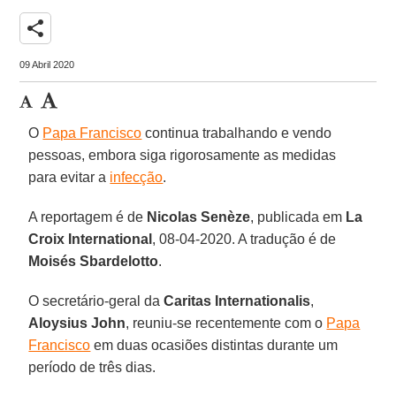
share
09 Abril 2020
O
Papa Francisco
continua trabalhando e vendo
pessoas, embora siga rigorosamente as medidas
para evitar a
infecção
.
A reportagem é de
Nicolas Senèze
, publicada em
La
Croix International
, 08-04-2020. A tradução é de
Moisés Sbardelotto
.
O secretário-geral da
Caritas Internationalis
,
Aloysius John
, reuniu-se recentemente com o
Papa
Francisco
em duas ocasiões distintas durante um
período de três dias.