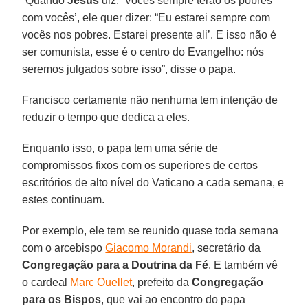
“Quando
Jesus
diz: ‘Vocês sempre terão os pobres
com vocês’, ele quer dizer: “Eu estarei sempre com
vocês nos pobres. Estarei presente ali’. E isso não é
ser comunista, esse é o centro do Evangelho: nós
seremos julgados sobre isso”, disse o papa.
Francisco certamente não nenhuma tem intenção de
reduzir o tempo que dedica a eles.
Enquanto isso, o papa tem uma série de
compromissos fixos com os superiores de certos
escritórios de alto nível do Vaticano a cada semana, e
estes continuam.
Por exemplo, ele tem se reunido quase toda semana
com o arcebispo
Giacomo Morandi
, secretário da
Congregação para a Doutrina da Fé
. E também vê
o cardeal
Marc Ouellet
, prefeito da
Congregação
para os Bispos
, que vai ao encontro do papa