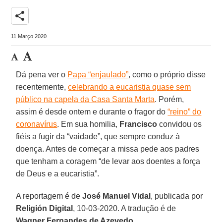
share
11 Março 2020
Dá pena ver o
Papa “enjaulado”
, como o próprio disse
recentemente,
celebrando a eucaristia quase sem
público na capela da Casa Santa Marta
. Porém,
assim é desde ontem e durante o fragor do
“reino” do
coronavírus
. Em sua homilia,
Francisco
convidou os
fiéis a fugir da “vaidade”, que sempre conduz à
doença. Antes de começar a missa pede aos padres
que tenham a coragem “de levar aos doentes a força
de Deus e a eucaristia”.
A reportagem é de
José Manuel Vidal
, publicada por
Religión Digital
, 10-03-2020. A tradução é de
Wagner Fernandes de Azevedo
.