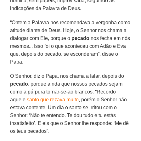
homilia, sem papéis, improvisada, seguindo as
indicações da Palavra de Deus.
“Ontem a Palavra nos recomendava a vergonha como
atitude diante de Deus. Hoje, o Senhor nos chama a
dialogar com Ele, porque o
pecado
nos fecha em nós
mesmos... Isso foi o que aconteceu com Adão e Eva
que, depois do pecado, se esconderam”, disse o
Papa.
O Senhor, diz o Papa, nos chama a falar, depois do
pecado
, porque ainda que nossos pecados sejam
como a púrpura tornar-se-ão brancos. “Recordo
aquele
santo que rezava muito
, porém o Senhor não
estava contente. Um dia o santo se irritou com o
Senhor: ‘Não te entendo. Te dou tudo e tu estás
insatisfeito’. E eis que o Senhor lhe responde: ‘Me dê
os teus pecados”.