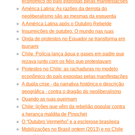
econômico do país expostas pelas manifestações
América Latina: As razões da derrota do
neoliberalismo são as mesmas da esquerda
A América Latina após o Outubro Rebelde
Insurreições de outubro. O mundo nas ruas
Onda de protestos no Equador se transforma em
tsunami
Chile. Polícia lança água e gases em padre que
rezava junto com os fiéis que protestavam
Protestos no Chile: as rachaduras no modelo
econômico do país expostas pelas manifestações
A dupla crise - da narrativa histórica e descrição
geográfica - contra o dragão do neoliberalismo
Quando as ruas queimam
Chile: lições que vêm da rebelião popular contra
a herança maldita de Pinochet
O “Outubro Vermelho” e a esclerose brasileira
Mobilizações no Brasil ontem (2013) e no Chile