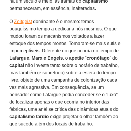
há um século e meio, as tramas do
capitalismo
permaneceram, em essência, inalteradas.
O
Zeitgeist
dominante é o mesmo: temos
pouquíssimo tempo a dedicar a nós mesmos. O que
mudou foram os mecanismos voltados a fazer
estoque dos tempos mortos. Tornaram-se mais sutis e
imperceptíveis. Diferente do que ocorria no tempo de
Lafargue
,
Marx e Engels
, o
apetite
“
cronófago
” do
capital
não investe tanto sobre o horário de trabalho,
mas também (e sobretudo) sobre a esfera do tempo
livre, objeto de uma campanha de colonização cada
vez mais agressiva. Em consequência, se um
pensador como Lafargue podia conceder-se o “luxo”
de focalizar apenas o que ocorria no interior das
fábricas, uma análise crítica das dinâmicas atuais do
capitalismo tardio
exige projetar o olhar também ao
que sucede além dos locais de trabalho.