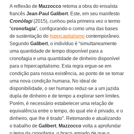
A reflexão de
Mazzocco
retoma a obra do ensaísta
francês
Jean-Paul Galibert
. Este, em seu manifesto
Cronòfagi
(2015), cunhou pela primeira vez o termo
“
cronofagia
”, configurando-o como uma das bases
de sustentação do
hipercapitalismo
contemporâneo.
Segundo
Galibert
, o indivíduo é “simultaneamente
uma quantidade de tempo disponível para a
cronofagia e uma quantidade de dinheiro disponível
para o hipercapitalismo. Esta regra ergue-se em
condição para nossa existência, ao ponto de se tornar
uma nova condição humana. No ideal de
disponibilidade, o ser humano reduz-se a um jazida
dupla de dinheiro e de tempo a explorar sem limites.
Porém, é necessário estabelecer uma relação de
equivalência entre o tempo, do qual ele é privado, e o
dinheiro, que lhe é tirado”. Retomando e atualizando
o trabalho de
Galibert
,
Mazzocco
volta a aprofundar
o tema da cronofagia, o braço armado de que o