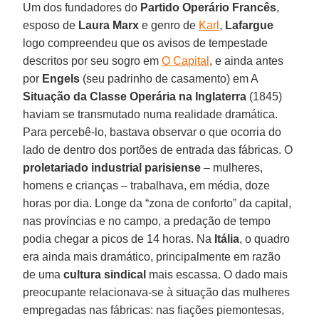
Um dos fundadores do
Partido Operário Francês
,
esposo de
Laura Marx
e genro de
Karl
,
Lafargue
logo compreendeu que os avisos de tempestade
descritos por seu sogro em
O Capital
, e ainda antes
por
Engels
(seu padrinho de casamento) em A
Situação da Classe Operária na Inglaterra
(1845)
haviam se transmutado numa realidade dramática.
Para percebê-lo, bastava observar o que ocorria do
lado de dentro dos portões de entrada das fábricas. O
proletariado industrial parisiense
– mulheres,
homens e crianças – trabalhava, em média, doze
horas por dia. Longe da “zona de conforto” da capital,
nas províncias e no campo, a predação de tempo
podia chegar a picos de 14 horas. Na
Itália
, o quadro
era ainda mais dramático, principalmente em razão
de uma
cultura sindical
mais escassa. O dado mais
preocupante relacionava-se à situação das mulheres
empregadas nas fábricas: nas fiações piemontesas,