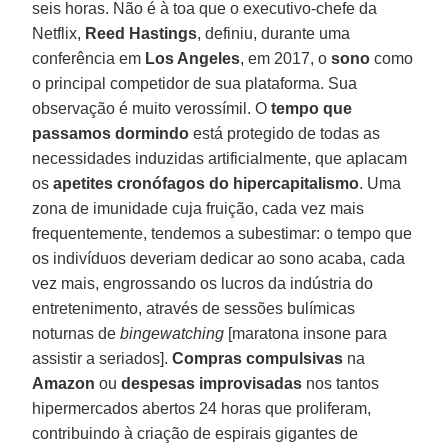
seis horas. Não é à toa que o executivo-chefe da
Netflix,
Reed Hastings
, definiu, durante uma
conferência em
Los Angeles
, em 2017, o
sono
como
o principal competidor de sua plataforma. Sua
observação é muito verossímil. O
tempo que
passamos dormindo
está protegido de todas as
necessidades induzidas artificialmente, que aplacam
os
apetites cronófagos do hipercapitalismo
. Uma
zona de imunidade cuja fruição, cada vez mais
frequentemente, tendemos a subestimar: o tempo que
os indivíduos deveriam dedicar ao sono acaba, cada
vez mais, engrossando os lucros da indústria do
entretenimento, através de sessões bulímicas
noturnas de
bingewatching
[maratona insone para
assistir a seriados].
Compras compulsivas
na
Amazon
ou
despesas improvisadas
nos tantos
hipermercados abertos 24 horas que proliferam,
contribuindo à criação de espirais gigantes de