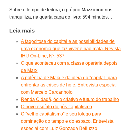
Sobre o tempo de leitura, o próprio
Mazzocco
nos
tranquiliza, na quarta capa do livro: 594 minutos…
Leia mais
A fagocitose do capital e as possibilidades de
uma economia que faz viver e não mata. Revista
IHU On-Line, Nº. 537
O que aconteceu com a classe operária depois
de Marx
A potência de Marx e da ideia do "capital" para
enfrentar as crises de hoje. Entrevista especial
com Marcelo Carcanholo
Renda Cidadã, ócio criativo e futuro do trabalho
O novo espírito do pós-capitalismo
O “velho capitalismo” e seu fôlego para
dominação do tempo e do espaço. Entrevista
especial com Luiz Gonzaga Belluzzo