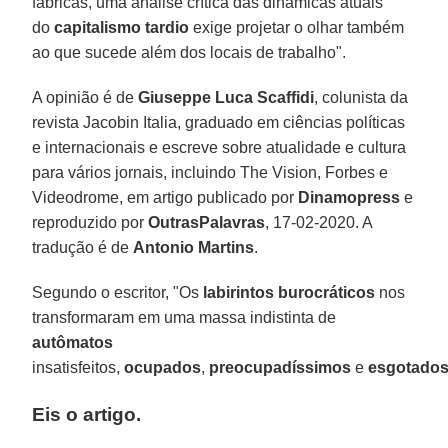
fábricas, uma análise crítica das dinâmicas atuais
do
capitalismo tardio
exige projetar o olhar também
ao que sucede além dos locais de trabalho".
A opinião é de
Giuseppe Luca Scaffidi
, colunista da
revista Jacobin Italia, graduado em ciências políticas
e internacionais e escreve sobre atualidade e cultura
para vários jornais, incluindo The Vision, Forbes e
Videodrome, em artigo publicado por
Dinamopress
e
reproduzido por
OutrasPalavras
, 17-02-2020. A
tradução é de
Antonio Martins
.
Segundo o escritor, "Os
labirintos burocráticos
nos
transformaram em uma massa indistinta de
autômatos
insatisfeitos,
ocupados
,
preocupadíssimos
e
esgotado
Eis o artigo.