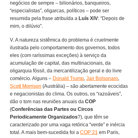
negócios de sempre – bilionários, banqueiros,
“especialistas”, oligarcas, políticos – pode ser
resumida pela frase atribuída a
Luís
XIV
: “Depois de
mim, o dilúvio”.
V. A natureza sistêmica do problema é cruelmente
ilustrada pelo comportamento dos governos, todos
eles (com raríssimas exceções) à serviço da
acumulação de capital, das multinacionais, da
oligarquia fóssil, da mercantilização geral e do livre
comércio. Alguns –
Donald Trump
,
Jair Bolsonaro
,
Scott Morrison
(Austrália) – são abertamente ecocidas
e negacionistas do clima. Os outros, os “razoáveis”,
dão o tom nas reuniões anuais da
COP
(
Conferências
das Partes ou Circos
Periodicamente Organizados
?), que têm se
caracterizado por uma vaga retórica “verde” e inércia
total. A mais bem-sucedida foi a
COP 21
em Paris,