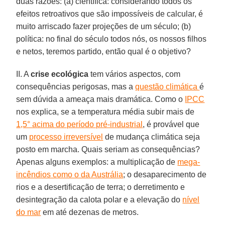
duas razões: (a) científica: considerando todos os
efeitos retroativos que são impossíveis de calcular, é
muito arriscado fazer projeções de um século; (b)
política: no final do século todos nós, os nossos filhos
e netos, teremos partido, então qual é o objetivo?
II. A
crise ecológica
tem vários aspectos, com
consequências perigosas, mas a
questão climática
é
sem dúvida a ameaça mais dramática. Como o
IPCC
nos explica, se a temperatura média subir mais de
1,5° acima do período pré-industrial
, é provável que
um
processo irreversível
de mudança climática seja
posto em marcha. Quais seriam as consequências?
Apenas alguns exemplos: a multiplicação de
mega-
incêndios como o da Austrália
; o desaparecimento de
rios e a desertificação de terra; o derretimento e
desintegração da calota polar e a elevação do
nível
do mar
em até dezenas de metros.