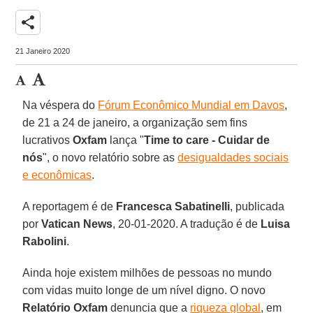
share
21 Janeiro 2020
Na véspera do
Fórum Econômico Mundial em Davos
,
de 21 a 24 de janeiro, a organização sem fins
lucrativos
Oxfam
lança "
Time to care - Cuidar de
nós
", o novo relatório sobre as
desigualdades sociais
e econômicas
.
A reportagem é de
Francesca Sabatinelli
, publicada
por
Vatican News
, 20-01-2020. A tradução é de
Luisa
Rabolini
.
Ainda hoje existem milhões de pessoas no mundo
com vidas muito longe de um nível digno. O novo
Relatório Oxfam
denuncia que a
riqueza global
, em