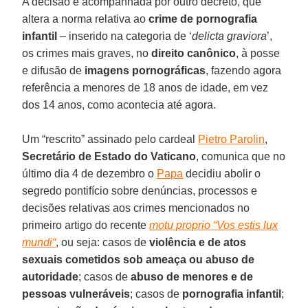
A decisão é acompanhada por outro decreto, que
altera a norma relativa ao
crime de pornografia
infantil
– inserido na categoria de ‘
delicta graviora
’,
os crimes mais graves, no
direito canônico
, à posse
e difusão de
imagens
pornográficas
, fazendo agora
referência a menores de 18 anos de idade, em vez
dos 14 anos, como acontecia até agora.
Um “rescrito” assinado pelo cardeal
Pietro Parolin
,
Secretário de Estado do Vaticano
, comunica que no
último dia 4 de dezembro o
Papa
decidiu abolir o
segredo pontifício sobre denúncias, processos e
decisões relativas aos crimes mencionados no
primeiro artigo do recente
motu proprio “Vos estis lux
mundi“
, ou seja: casos de
violência e de atos
sexuais cometidos sob ameaça ou abuso de
autoridade
; casos de
abuso de menores
e de
pessoas vulneráveis
; casos de
pornografia infantil
;