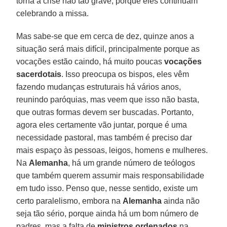
torna a crise não tão grave, porque eles continuam
celebrando a missa.
Mas sabe-se que em cerca de dez, quinze anos a
situação será mais difícil, principalmente porque as
vocações estão caindo, há muito poucas
vocações
sacerdotais
. Isso preocupa os bispos, eles vêm
fazendo mudanças estruturais há vários anos,
reunindo paróquias, mas veem que isso não basta,
que outras formas devem ser buscadas. Portanto,
agora eles certamente vão juntar, porque é uma
necessidade pastoral, mas também é preciso dar
mais espaço às pessoas, leigos, homens e mulheres.
Na
Alemanha
, há um grande número de teólogos
que também querem assumir mais responsabilidade
em tudo isso. Penso que, nesse sentido, existe um
certo paralelismo, embora na
Alemanha
ainda não
seja tão sério, porque ainda há um bom número de
padres, mas a falta de
ministros ordenados
na