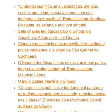
“O Sínodo significa uma valorização, atenção,
escuta, que a Igreja está fazendo com nós,
indígenas da Amazônia”. Entrevista com Mariluce
Mesquita, salesiana e auditora sinodal
Sete chaves teológicas para o Sínodo da
Amazônia. Artigo de Victor Codina
Sínodo é resistência pela proteção à Amazônia e
povos indígenas, diz bispo de São Gabriel da
Cachoeira
O Sínodo dos Bispos e os novos caminhos para a
Igreja e a ecologia integral. Entrevista com
Mauricio López
O índio Satere Mawé e o Sínodo
“Criar políticas públicas é fundamental para que
os indígenas continuem existindo, principalmente
nas cidades”. Entrevista com Marcivana Sateré,
auditora do Sínodo