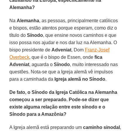
causando na Europa, especificamente na
Alemanha?
Na
Alemanha
, as pessoas, principalmente católicos
e bispos, estão atentos porque esperam, como diz o
título do
Sínodo
, que ensine novos caminhos e que
isso possa nos ajudar e nos dar luz na Alemanha. O
bispo presidente de
Adveniat
, Dom
Franz-Josef
Overbeck
, que é o bispo de Essen, onde
fica
Adveniat
, aguarda o
Sínodo
, muito interessado nas
questões. Nota-se que a Igreja alemã vê impulsos
para a caminhada da
Igreja alemã no Sínodo
.
De fato, o Sínodo da Igreja Católica na Alemanha
começou a ser preparado. Pode-se dizer que
existe alguma relação entre este sínodo e o
Sínodo para a Amazônia?
A Igreja alemã está preparando um
caminho sinodal
,