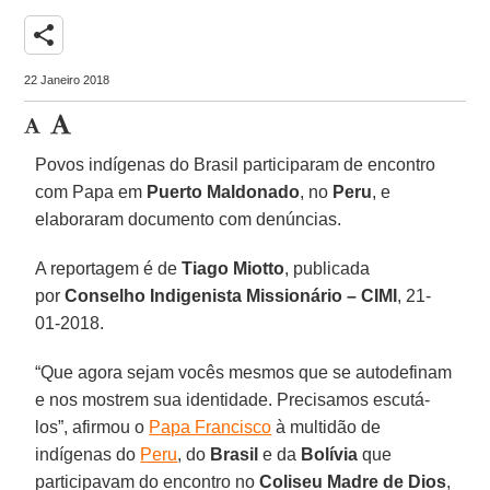
share
22 Janeiro 2018
Povos indígenas do Brasil participaram de encontro
com Papa em
Puerto Maldonado
, no
Peru
, e
elaboraram documento com denúncias.
A reportagem é de
Tiago Miotto
, publicada
por
Conselho Indigenista Missionário – CIMI
, 21-
01-2018.
“Que agora sejam vocês mesmos que se autodefinam
e nos mostrem sua identidade. Precisamos escutá-
los”, afirmou o
Papa Francisco
à multidão de
indígenas do
Peru
, do
Brasil
e da
Bolívia
que
participavam do encontro no
Coliseu Madre de Dios
,