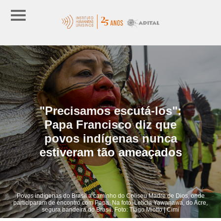
"Precisamos escutá-los":
Papa Francisco diz que
povos indígenas nunca
estiveram tão ameaçados
Povos indígenas do Brasil a caminho do Coliseu Madre de Dios, onde
participaram de encontro com Papa. Na foto, Letícia Yawanawa, do Acre,
segura bandeira do Brasil. Foto: Tiago Miotto | Cimi