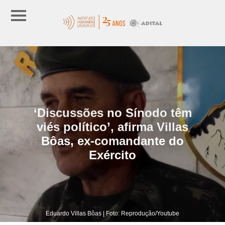
‘Discussões no Sínodo têm
viés político’, afirma Villas
Bôas, ex-comandante do
Exército
Eduardo Villas Bôas | Foto: Reprodução/Youtube