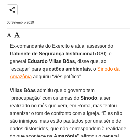
share
03 Setembro 2019
Ex-comandante do Exército e atual assessor do
Gabinete de Segurança Institucional
(
GSI
), o
general
Eduardo Villas Bôas
, disse que, ao
“escapar” para
questões ambientais
, o
Sínodo da
Amazônia
adquiriu “viés político”.
Villas Bôas
admitiu que o governo tem
“preocupação” com os temas do
Sínodo
, a ser
realizado no mês que vem, em Roma, mas tentou
amenizar o tom de confronto com a Igreja. “Eles não
são inimigos, mas estão pautados por uma série de
dados distorcidos, que não correspondem à realidade
do que acontece na
Amazônia
”, afirmou o general,