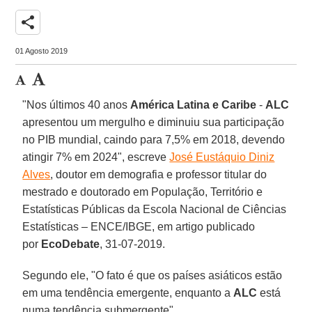
share
01 Agosto 2019
"Nos últimos 40 anos
América Latina e Caribe
-
ALC
apresentou um mergulho e diminuiu sua participação
no PIB mundial, caindo para 7,5% em 2018, devendo
atingir 7% em 2024", escreve
José Eustáquio Diniz
Alves
, doutor em demografia e professor titular do
mestrado e doutorado em População, Território e
Estatísticas Públicas da Escola Nacional de Ciências
Estatísticas – ENCE/IBGE, em artigo publicado
por
EcoDebate
, 31-07-2019.
Segundo ele, "O fato é que os países asiáticos estão
em uma tendência emergente, enquanto a
ALC
está
numa tendência submergente".