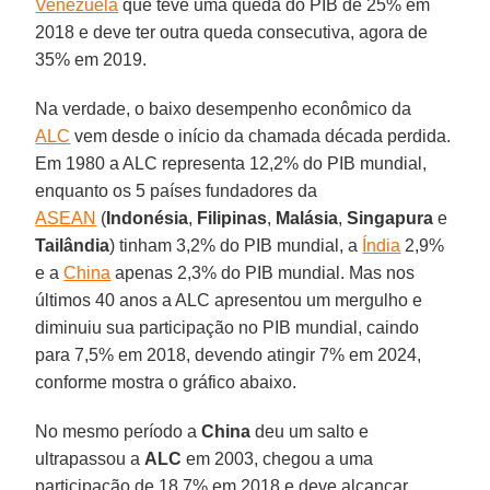
Venezuela
que teve uma queda do PIB de 25% em
2018 e deve ter outra queda consecutiva, agora de
35% em 2019.
Na verdade, o baixo desempenho econômico da
ALC
vem desde o início da chamada década perdida.
Em 1980 a ALC representa 12,2% do PIB mundial,
enquanto os 5 países fundadores da
ASEAN
(
Indonésia
,
Filipinas
,
Malásia
,
Singapura
e
Tailândia
) tinham 3,2% do PIB mundial, a
Índia
2,9%
e a
China
apenas 2,3% do PIB mundial. Mas nos
últimos 40 anos a ALC apresentou um mergulho e
diminuiu sua participação no PIB mundial, caindo
para 7,5% em 2018, devendo atingir 7% em 2024,
conforme mostra o gráfico abaixo.
No mesmo período a
China
deu um salto e
ultrapassou a
ALC
em 2003, chegou a uma
participação de 18,7% em 2018 e deve alcançar