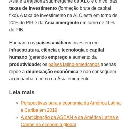
Ásia e a trajetória submergente da
ALC
é o nível das
taxas de investimento
(formação bruta de capital
fixo). A taxa de investimento na ALC está em torno de
20% do PIB e da
Ásia emergente
em torno de 40%
do PIB.
Enquanto os
países asiáticos
investem em
infraestrutura
,
ciência
e
tecnologia
e
capital
humano
(gerando
emprego
e aumento da
produtividade
) os
países latino-americanos
apenas
repõe a
depreciação econômica
e não conseguem
acompanhar o ritmo da Ásia emergente.
Leia mais
Perspectivas para a economia da América Latina
e Caribe em 2019
A participação da ASEAN e da América Latina e
Caribe na economia global