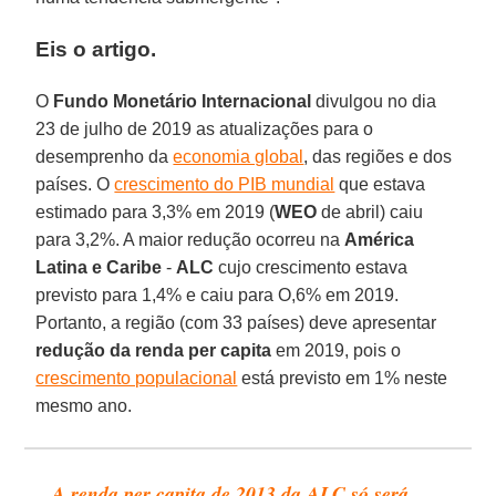
Eis o artigo.
O
Fundo Monetário Internacional
divulgou no dia
23 de julho de 2019 as atualizações para o
desemprenho da
economia global
, das regiões e dos
países. O
crescimento do PIB mundial
que estava
estimado para 3,3% em 2019 (
WEO
de abril) caiu
para 3,2%. A maior redução ocorreu na
América
Latina e Caribe
-
ALC
cujo crescimento estava
previsto para 1,4% e caiu para O,6% em 2019.
Portanto, a região (com 33 países) deve apresentar
redução da renda per capita
em 2019, pois o
crescimento populacional
está previsto em 1% neste
mesmo ano.
A renda per capita de 2013 da ALC só será