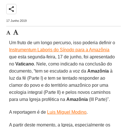
share
17 Junho 2019
Um fruto de um longo percurso, isso poderia definir o
Instrumentum Laboris do Sínodo para a Amazônia
que esta segunda-feira, 17 de junho, foi apresentado
no
Vaticano
. Nele, como indicado na conclusão do
documento, “tem se escutado a voz da
Amazônia
à
luz da fé (Parte I) e tem se tentado responder ao
clamor do povo e do território amazônico por uma
ecologia integral (Parte II) e pelos novos caminhos
para uma Igreja profética na
Amazônia
(III Parte)".
A reportagem é de
Luis Miguel Modino
.
A partir deste momento, a Igreja, especialmente os