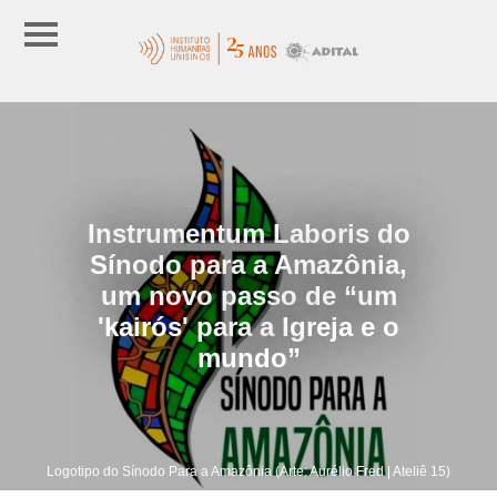
Instrumentum Laboris do
Sínodo para a Amazônia,
um novo passo de “um
'kairós' para a Igreja e o
mundo”
Logotipo do Sínodo Para a Amazônia (Arte: Aurélio Fred | Ateliê 15)