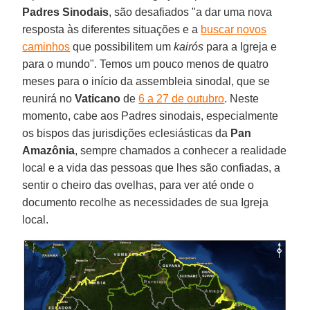
Padres Sinodais
, são desafiados "a dar uma nova
resposta às diferentes situações e a
buscar novos
caminhos
que possibilitem um
kairós
para a Igreja e
para o mundo". Temos um pouco menos de quatro
meses para o início da assembleia sinodal, que se
reunirá no
Vaticano
de
6 a 27 de outubro
. Neste
momento, cabe aos Padres sinodais, especialmente
os bispos das jurisdições eclesiásticas da
Pan
Amazônia
, sempre chamados a conhecer a realidade
local e a vida das pessoas que lhes são confiadas, a
sentir o cheiro das ovelhas, para ver até onde o
documento recolhe as necessidades de sua Igreja
local.