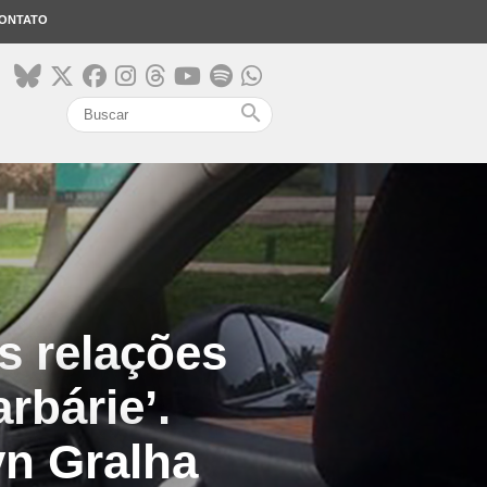
ONTATO
search
s relações
rbárie’.
yn Gralha