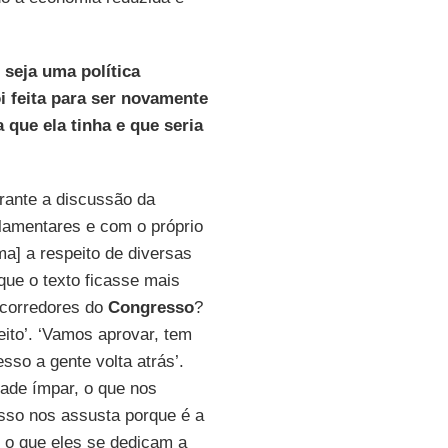
 seja uma política
i feita para ser novamente
que ela tinha e que seria
rante a discussão da
lamentares e com o próprio
ma] a respeito de diversas
ue o texto ficasse mais
 corredores do
Congresso
?
eito’. ‘Vamos aprovar, tem
sso a gente volta atrás’.
dade ímpar, o que nos
sso nos assusta porque é a
é o que eles se dedicam a