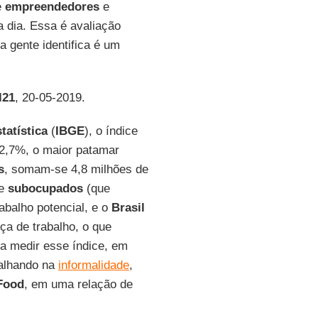
e
empreendedores
e
 dia. Essa é avaliação
a gente identifica é um
l21
, 20-05-2019.
tatística
(
IBGE
), o índice
12,7%, o maior patamar
s
, somam-se 4,8 milhões de
de
subocupados
(que
abalho potencial, e o
Brasil
ça de trabalho, o que
 medir esse índice, em
balhando na
informalidade
,
Food
, em uma relação de