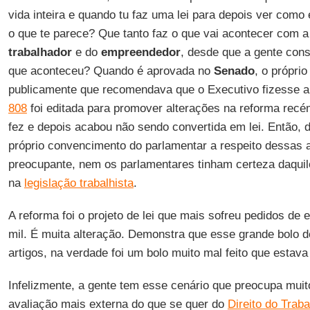
vida inteira e quando tu faz uma lei para depois ver como é
o que te parece? Que tanto faz o que vai acontecer com a 
trabalhador
e do
empreendedor
, desde que a gente cons
que aconteceu? Quando é aprovada no
Senado
, o própri
publicamente que recomendava que o Executivo fizesse 
808
foi editada para promover alterações na reforma recé
fez e depois acabou não sendo convertida em lei. Então, d
próprio convencimento do parlamentar a respeito dessas a
preocupante, nem os parlamentares tinham certeza daquil
na
legislação trabalhista
.
A reforma foi o projeto de lei que mais sofreu pedidos d
mil. É muita alteração. Demonstra que esse grande bolo d
artigos, na verdade foi um bolo muito mal feito que estav
Infelizmente, a gente tem esse cenário que preocupa mui
avaliação mais externa do que se quer do
Direito do Traba