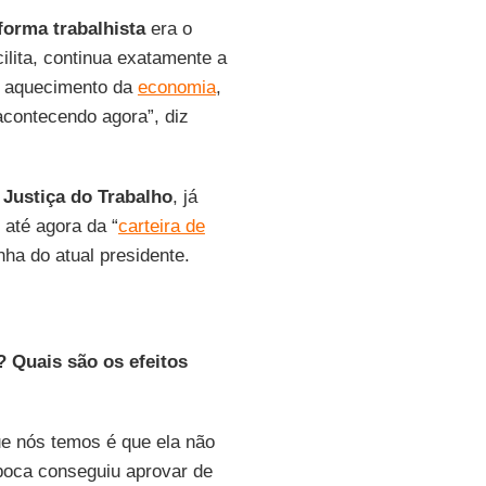
forma trabalhista
era o
cilita, continua exatamente a
o, aquecimento da
economia
,
acontecendo agora”, diz
a
Justiça do Trabalho
, já
 até agora da “
carteira de
ha do atual presidente.
? Quais são os efeitos
ue nós temos é que ela não
época conseguiu aprovar de