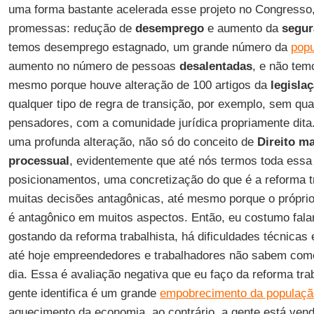
uma forma bastante acelerada esse projeto no Congresso
promessas: redução de
desemprego
e aumento da
segur
temos desemprego estagnado, um grande número da
pop
aumento no número de pessoas
desalentadas
, e não tem
mesmo porque houve alteração de 100 artigos da
legislaç
qualquer tipo de regra de transição, por exemplo, sem qu
pensadores, com a comunidade jurídica propriamente dita
uma profunda alteração, não só do conceito de
Direito ma
processual
, evidentemente que até nós termos toda essa
posicionamentos, uma concretização do que é a reforma tra
muitas decisões antagônicas, até mesmo porque o próprio 
é antagônico em muitos aspectos. Então, eu costumo fala
gostando da reforma trabalhista, há dificuldades técnicas
até hoje empreendedores e trabalhadores não sabem como 
dia. Essa é avaliação negativa que eu faço da reforma tra
gente identifica é um grande
empobrecimento da populaçã
aquecimento da economia, ao contrário, a gente está ven