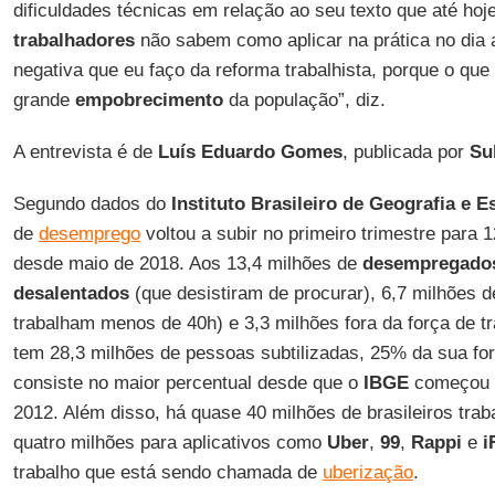
dificuldades técnicas em relação ao seu texto que até hoj
trabalhadores
não sabem como aplicar na prática no dia a
negativa que eu faço da reforma trabalhista, porque o que 
grande
empobrecimento
da população”, diz.
A entrevista é de
Luís Eduardo Gomes
, publicada por
Su
Segundo dados do
Instituto Brasileiro de Geografia e Es
de
desemprego
voltou a subir no primeiro trimestre para 
desde maio de 2018. Aos 13,4 milhões de
desempregado
desalentados
(que desistiram de procurar), 6,7 milhões 
trabalham menos de 40h) e 3,3 milhões fora da força de tr
tem 28,3 milhões de pessoas subtilizadas, 25% da sua for
consiste no maior percentual desde que o
IBGE
começou a
2012. Além disso, há quase 40 milhões de brasileiros tra
quatro milhões para aplicativos como
Uber
,
99
,
Rappi
e
i
trabalho que está sendo chamada de
uberização
.