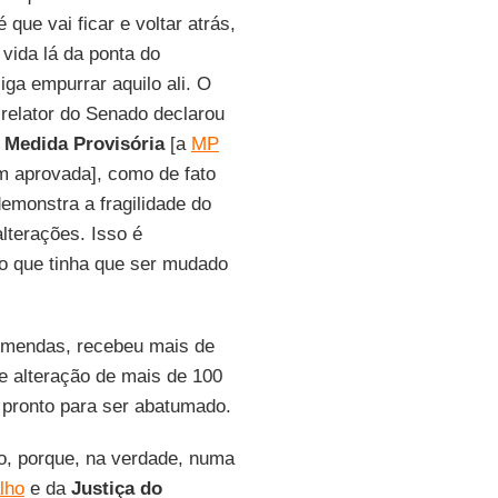
 que vai ficar e voltar atrás,
vida lá da ponta do
iga empurrar aquilo ali. O
o relator do Senado declarou
a
Medida Provisória
[a
MP
m aprovada], como de fato
emonstra a fragilidade do
lterações. Isso é
o que tinha que ser mudado
e emendas, recebeu mais de
e alteração de mais de 100
a pronto para ser abatumado.
to, porque, na verdade, numa
lho
e da
Justiça do