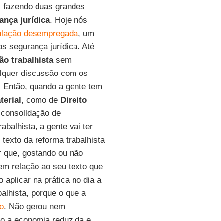
, fazendo duas grandes
ança jurídica
. Hoje nós
ulação desempregada
, um
os segurança jurídica. Até
ão trabalhista
sem
alquer discussão com os
. Então, quando a gente tem
terial
, como de
Direito
 consolidação de
balhista, a gente vai ter
texto da reforma trabalhista
r que, gostando ou não
 em relação ao seu texto que
aplicar na prática no dia a
balhista, porque o que a
o
. Não gerou nem
do a economia reduzida e