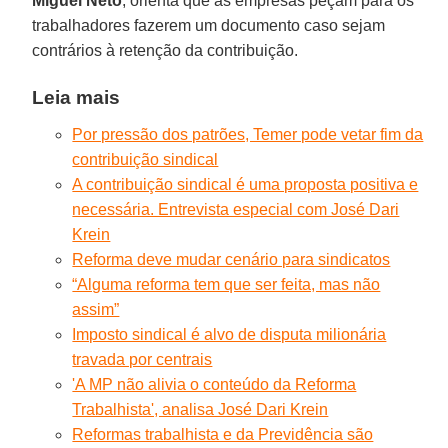
Miguel Neto
, orienta que as empresas peçam para os
trabalhadores fazerem um documento caso sejam
contrários à retenção da contribuição.
Leia mais
Por pressão dos patrões, Temer pode vetar fim da
contribuição sindical
A contribuição sindical é uma proposta positiva e
necessária. Entrevista especial com José Dari
Krein
Reforma deve mudar cenário para sindicatos
“Alguma reforma tem que ser feita, mas não
assim”
Imposto sindical é alvo de disputa milionária
travada por centrais
'A MP não alivia o conteúdo da Reforma
Trabalhista', analisa José Dari Krein
Reformas trabalhista e da Previdência são