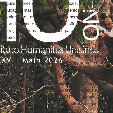
alguns setores dinâmicos dos serviços, principalmente do
educação, mas também para segmentos mais voltados par
hotelaria etc., que são setores que normalmente são muit
caso da saúde e da educação que são segmentos bastant
serviços públicos mais voltados para a população carente
inteiro.
Então, houve uma mudança do emprego de alguns segmen
para alguns segmentos públicos também importantes, ma
grande de segmentos privados não importantes em termos 
serviços é normalmente muito fragmentado. Não é fácil, ne
Então, há mudanças estruturais que explicam essa crise 
mudanças no âmbito político, obviamente. A força hegemô
Brasil, que era a
CUT
até pouco tempo, esvaziou-se ao lo
do
governo Lula
. Em relação à
CUT
, isso aconteceu em 
muito clara com o governo e isso contrariou alguns segme
eram muito combativos.