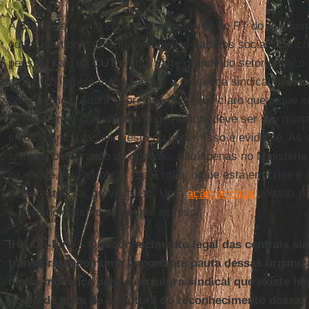
A
CUT
hoje é uma central mais próxima do PT do que jamai
outros partidos, principalmente dos partidos socialistas 
pessoal saiu da
CUT
e uma parte grande do setor público
reduziu o ímpeto mobilizador e a presença sindical dessa 
cena pública. Agora, é preciso que fique claro que o que 
sindicalismo, sobretudo o hegemônico, deve ser lido numa
sindicalismo brasileiro está no poder. Isso é evidente. As
sistema burocrático do governo, não apenas no Ministéri
na saúde, na Petrobras etc. Então, o que está em crise é 
é contestadora, grevista etc. Uma
ação sindical
voltada pa
é um sindicalismo altamente exitoso.
IHU On-Line – O reconhecimento legal das centrais sind
transformando numa importante pauta dessas organiza
dessa mudança para a estrutura sindical que existe hoje
ponto de vista de estrutura do reconhecimento dessas