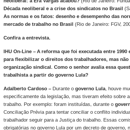
neoliberal: a Era Vargas acabou?
(Rio de Janeiro: Funda
Década neoliberal e a crise dos sindicatos no Brasil
(Sã
As normas e os fatos: desenho e desempenho das nor
mercado de trabalho no Brasil
(Rio de Janeiro: FGV, 200
Confira a entrevista.
IHU On-Line – A reforma que foi executada entre 1990 e
para flexibilizar o direitos dos trabalhadores, mas n
organização sindical. Como o senhor avalia essa ques
trabalhista a partir do governo Lula?
Adalberto Cardoso –
Durante o
governo Lula
, houve mu
especificamente da legislação, mas tiveram efeito sobre
trabalho. Por exemplo: foram instituídas, durante o
gover
Conciliação Prévia para tentar conciliar o conflito individu
trabalhador seguir para a Justiça do trabalho. Essas com
obrigatórias no governo Lula por um decreto de governo, 