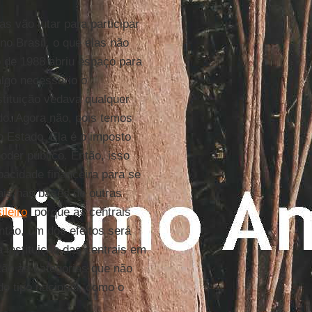
as vão lutar para participar
no Brasil, o que elas não
o de 1988 abriu espaço para
lgo necessário o
tituição vedava qualquer
do. Agora não, pois temos
o Estado. Ela é o imposto
poder público. Então, isso
pacidade financeira para se
cais nas bases de outras
ileiro
, porque as centrais
ntão, um dos efeitos será
 instituição das centrais em
ção às categorias que não
do tipo nacional, como o