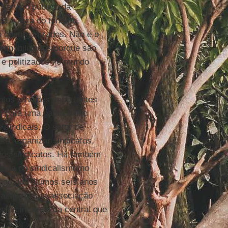
 serviço público da
a a área do turismo,
o desorganizados. Não é o
e mobilizados porque são
 e politizados no mundo
tos privados importantes
s para uma gama muito
sindicais. O setor de
le, organizar sindicatos.
dos sindicatos. Há também
nica do sindicalismo no
ngo dos últimos seis anos
razão da sua associação
ntos internos da central que