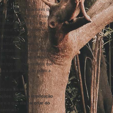
s foi. Ela tinha setores de
como
PSTU
,
PCB
etc. Esse
 também saiu dela, o que
central, especificamente, na
se chama de crise do
 outra chave, pois o
 centrais estão presentes no
o do Trabalho, mas também
um tipo de ação sindical que
ra a administração pública
icais foi se
ções. Qual é a implicação
 e o que ela vai criar do
 centrais?