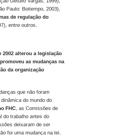
ção Getúlio Vargas, 1999),
o Paulo: Boitempo, 2003),
mas de regulação do
7), entre outros.
 2002 alterou a legislação
ão promoveu as mudanças na
tão da organização
danças que não foram
 a dinâmica do mundo do
no FHC
, as Comissões de
al do trabalho antes do
issões deixaram de ser
não foi uma mudança na lei.