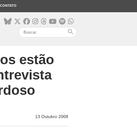
CONTATO
search
tos estão
trevista
ardoso
13 Outubro 2008