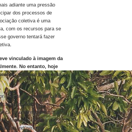
 mais adiante uma pressão
icipar dos processos de
gociação coletiva é uma
ra, com os recursos para se
sse governo tentará fazer
etiva.
teve vinculado à imagem da
almente. No entanto, hoje
senhor, a que se deve essa
opriamente ao
governo Lula
.
écada passada, e tem
tica do emprego industrial
io. Mas, nos últimos anos,
ado da indústria para