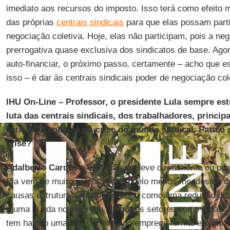
imediato aos recursos do imposto. Isso terá como efeito
das próprias
centrais sindicais
para que elas possam part
negociação coletiva. Hoje, elas não participam, pois a ne
prerrogativa quase exclusiva dos sindicatos de base. Ago
auto-financiar, o próximo passo, certamente – acho que e
isso – é dar às centrais sindicais poder de negociação col
IHU On-Line – Professor, o presidente Lula sempre es
luta das centrais sindicais, dos trabalhadores, princip
está se falando numa crise do mundo sindical. Para o 
crise?
Adalberto Cardoso –
Ela não se deve diretamente ou pr
Ela vem de muito antes, vem de pelo menos meados da d
causas estruturais muito precisas, como uma redução drás
e uma queda no emprego em outros setores como o bancár
tem havido uma transferência do emprego formal e organiz