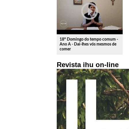
play_circle_outline
18º Domingo do tempo comum -
Ano A - Dai-lhes vós mesmos de
comer
Revista ihu on-line