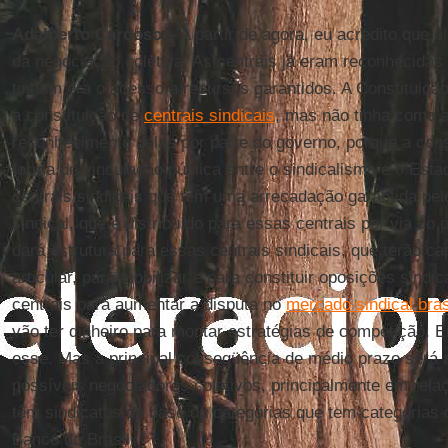
Adalberto Cardoso –
A partir de agora, eu acredito que el
da negociação coletiva. As centrais já eram reconhecidas 
tinham era o acesso a recursos garantidos. A Constituiçã
a constituição de
centrais sindicais
, mas não tinha como a
reconhecimento delas por parte do governo, porque a cons
forma de vinculação pública entre o sindicalismo e o Esta
centrais sindicais que têm uma arrecadação garantida pel
sindical, que é distribuído para essas centrais por via do 
dará estrutura para essas centrais sindicais, que terão ca
articular, para mobilizar e para constituir oposições sindi
centrais para aumentar a disputa no
mercado sindical bras
vão ter dinheiro para montar estratégias de competição. E
esse. Mas a principal conseqüência de médio prazo será a
possíveis negociadores coletivos, principalmente em rela
têm sindicatos de base ou categorias que tem categorias 
Banco do Brasil.