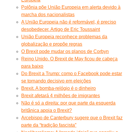
Polônia põe União Europeia em alerta devido à
marcha dos nacionalistas
A União Europeia não é reformável, é preciso
desobedecer. Artigo de Eric Toussaint
União Europeia reconhece problemas da
globalização e propõe regras
O Brexit pode mudar os planos de Corbyn
Reino Unido. O Brexit de May ficou de cabeça
para baixo
Do Brexit a Trump: como o Facebook pode estar
se tornando decisivo em eleições
Brexit. A bomba-relógio é o dinheiro
Brexit afetará 4 milhões de imigrantes
Não é só a direita: por que parte da esquerda
britânica apoia o Brexit?
Arcebispo de Canterbury sugere que o Brexit faz
parte da “tradição fascista”