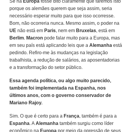
Se na
Europa
fosse dito claramente que faremos isto
porque os alemães querem que seja assim, seria
necessário esperar muito para que isso ocorresse.
Bom, não ocorreria nunca. Mesmo assim, o poder na
UE
não está em
Paris
, nem em
Bruxelas
, está em
Berlim
.
Macron
pode falar muito para a Europa, mas
em seu país está aplicando leis que a
Alemanha
está
pedindo. Refiro-me às mudanças na legislação
trabalhista, a redução de salários, as aposentadorias
e a transformação do setor público.
Essa agenda política, ou algo muito parecido,
também foi implementada na Espanha, nos
últimos anos, com o governo conservador de
Mariano Rajoy.
Sim. O que é certo para a
França
, também é para a
Espanha
. A
Alemanha
também surgiu como líder
econômico na
Europa
por meio da opressão de seus