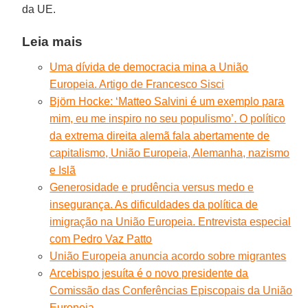
da UE.
Leia mais
Uma dívida de democracia mina a União
Europeia. Artigo de Francesco Sisci
Björn Hocke: ‘Matteo Salvini é um exemplo para
mim, eu me inspiro no seu populismo’. O político
da extrema direita alemã fala abertamente de
capitalismo, União Europeia, Alemanha, nazismo
e Islã
Generosidade e prudência versus medo e
insegurança. As dificuldades da política de
imigração na União Europeia. Entrevista especial
com Pedro Vaz Patto
União Europeia anuncia acordo sobre migrantes
Arcebispo jesuíta é o novo presidente da
Comissão das Conferências Episcopais da União
Europeia