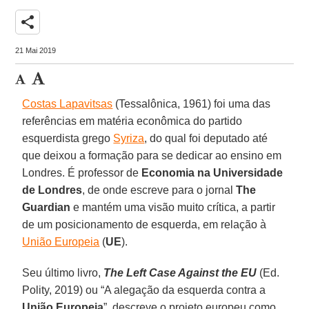
share
21 Mai 2019
Costas Lapavitsas
(Tessalônica, 1961) foi uma das
referências em matéria econômica do partido
esquerdista grego
Syriza
, do qual foi deputado até
que deixou a formação para se dedicar ao ensino em
Londres. É professor de
Economia na Universidade
de Londres
, de onde escreve para o jornal
The
Guardian
e mantém uma visão muito crítica, a partir
de um posicionamento de esquerda, em relação à
União Europeia
(
UE
).
Seu último livro,
The Left Case Against the EU
(Ed.
Polity, 2019) ou “A alegação da esquerda contra a
União Europeia
”, descreve o projeto europeu como