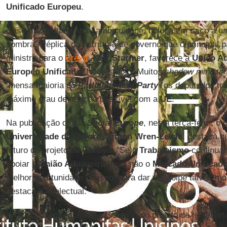
Unificado Europeu
.
Caso mantenha a atual ambiguidade, coloca em risco a un
sombra” (réplica da estrutura de governo que o principal p
ministro para o
Brexit
,
Keir Starmer
, favorece a
União A
Europeu Unificado
. Não está só. Muitos
shadow minister
imensa maioria do
Parliamentary Party
(os deputados tra
máximo grau de relação possível com a
UE
.
Na publicação digital
Social Europe
, nesta terça-feira, 
Universidade de Oxford
,
Simon Wren-Lewis
, destaca q
futuro do projeto de
Corbyn
. “Se o
Trabalhismo
continuar
apoiar a
União Aduaneira
, mas não o
Mercado Unificad
melhor oportunidade que tem para dar um golpe talvez mo
destaca o intelectual.
Uma coisa está clara. A passagem do projeto de lei de ret