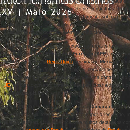
pela
Câmara dos Lordes
transfigurou esta prolongada s
introduziram 13 emendas ao projeto de lei que lhes cheg
meaningful vote
que deverá ter o parlamento sobre o acor
a
UE
. Este “voto significativo” quer dizer que o parlament
o resultado da negociação, além de condicionar os termos
A última emenda dos Lordes, votada na terça-feira à noit
no interior da
Área Econômica Europeia
(
AEE
), condici
de
May
. No
AEE
, o
Reino Unido
seguiria no
Mercado Uni
Aduaneira
, o que implicaria na plena liberdade de movime
cidadãos europeus em solo britânico, e uma contribuição 
UE
, embora o governo britânico não participaria da políti
capítulos específicos como a pesca.
Não há data definida para a votação na
Câmara dos Com
13 emendas. Muito menos é possível supor o resultado, m
aliança interpartidária, que incluísse muitos deputados c