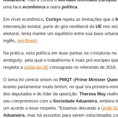
uma face
econômica
e outra
política
.
Em nível econômico,
Corbyn
rejeita as limitações que o
M
intervenção estatal, parte do giro neoliberal da
UE
nos anos
eleitoral, tenta manter um equilíbrio entre sua base urbana
inglês,
pró-Brexit
.
Na prática, esta política em duas pontas se cristalizou 
ambiguity
, pela qual o trabalhismo é mais pró-europeu qu
respeita a
saída da UE
consagrada no referendo de 2016.
O tema foi central ontem no
PMQT
(
Prime Minister Ques
evento parlamentar muito
british
, no qual o/a primeiro-mi
dos deputados e do líder da oposição.
Theresa May
reafir
seu compromisso com a
Sociedade Aduaneira
, embora t
um acordo a esse respeito. “Estamos deixando a
União E
Aduaneira
, mas há assuntos para serem solucionados c