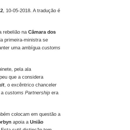
12
, 10-05-2018. A tradução é
a rebelião na
Câmara dos
a primeira-ministra se
nter uma ambígua
customs
inete, pela ala
peu que a considera
it
, o excêntrico chanceler
e a
customs Partnership
era
mbém colocam em questão a
orbyn
apoia a
União
. Esta sutil distinção tem