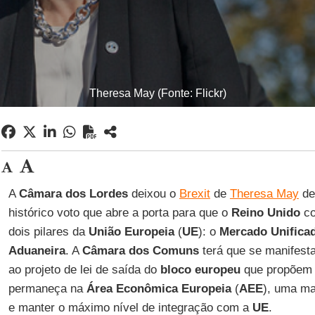
Theresa May (Fonte: Flickr)
A
Câmara dos Lordes
deixou o
Brexit
de
Theresa May
de
histórico voto que abre a porta para que o
Reino Unido
co
dois pilares da
União Europeia
(
UE
): o
Mercado Unifica
Aduaneira
. A
Câmara dos Comuns
terá que se manifest
ao projeto de lei de saída do
bloco europeu
que propõem 
permaneça na
Área Econômica Europeia
(
AEE
), uma ma
e manter o máximo nível de integração com a
UE
.