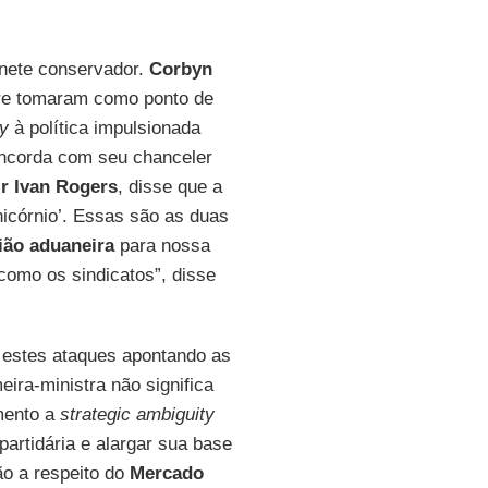
inete conservador.
Corbyn
e tomaram como ponto de
y
à política impulsionada
concorda com seu chanceler
ir Ivan Rogers
, disse que a
nicórnio’. Essas são as duas
ião aduaneira
para nossa
como os sindicatos”, disse
 estes ataques apontando as
meira-ministra não significa
mento a
strategic ambiguity
artidária e alargar sua base
ção a respeito do
Mercado