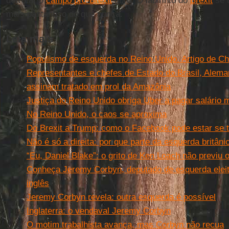
derrotar o
campo pró-Brexit
duro. O labirinto do
Brexit
se t
mais pantanoso do que nunca.
Leia mais
Populismo de esquerda no Reino Unido. Artigo de Ch
Representantes e chefes de Estado do Brasil, Alem
assinam tratado em prol da Amazônia
Justiça do Reino Unido obriga Uber a pagar salário m
No Reino Unido, o caos se aproxima
Do Brexit a Trump: como o Facebook pode estar se 
Não é só a direita: por que parte da esquerda britâni
“Eu, Daniel Blake”: o grito de Ken Loach não previu o
Conheça Jeremy Corbyn, deputado de esquerda eleito 
inglês
Jeremy Corbyn revela: outra esquerda é possível
Inglaterra: o vendaval Jeremy Corbyn
O motim trabalhista avança, mas Corbyn não recua