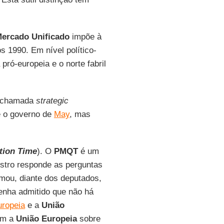
ercado Unificado
impõe à
 1990. Em nível político-
 pró-europeia e o norte fabril
na chamada
strategic
e o governo de
May
, mas
tion Time
). O
PMQT
é um
nistro responde as perguntas
mou, diante dos deputados,
enha admitido que não há
uropeia
e a
União
om a
União Europeia
sobre