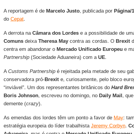
A reportagem é de
Marcelo Justo
, publicada por
Página/
do
Cepat
.
A derrota na
Câmara dos Lordes
e a possibilidade de um
Comuns
deixa
Theresa May
contra as cordas. O
Brexit
d
centra em abandonar o
Mercado Unificado Europeu
e ma
Partnership
(Sociedade Aduaneira) com a
UE
.
A
Customs Partnership
é rejeitada pela metade de seu gab
conservadora pró-
Brexit
e, curiosamente, pelo bloco euro
“inviável”. Um dos representantes britânicos do
Hard
Brex
Boris Johnson
, escreveu no domingo, no
Daily Mail
, qu
demente (
crazy
).
As emendas dos lordes têm um ponto a favor de
May
: ta
estratégia europeia do líder trabalhista
Jeremy Corbyn
.
C
Aduaneira
, mas é contra o
Mercado Unificado Europeu