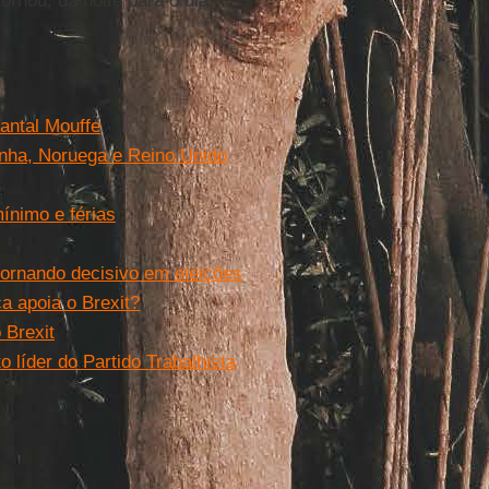
ornou, da noite para o dia,
antal Mouffe
anha, Noruega e Reino Unido
ínimo e férias
tornando decisivo em eleições
ca apoia o Brexit?
 Brexit
líder do Partido Trabalhista