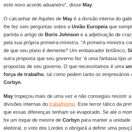
este novo acordo aduaneiro”, disse
May
.
O calcanhar de Aquiles de
May
é a divisão interna do gab
lhe fez seis perguntas sobre a
União Europeia
que sempr
partida o artigo de
Boris Johnson
e a adjetivação de
craz
pela sua própria primeira-ministra. “A primeira-ministra 
de que seu plano é demente? Um embaixador britânico,
S
outra proposta que seu governo fez ‘é uma fantasia tipo u
propostas de seu governo. O que necessitamos é uma
un
força de trabalho
, tal como pedem tanto os empresários 
Corbyn
.
May
tropeçou mais de uma vez e não conseguiu resistir a
divisões internas do
trabalhismo
. Este terror tático da pri
que essas diferenças tenham se evaporado. Se até o mo
foi um toque de mestre de
Corbyn
para manter a unidade p
eleitoral, o voto dos Lordes o obrigará a definir uma posi