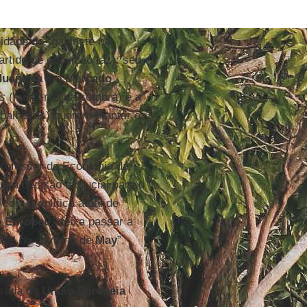
idade do “gabinete na
artido de oposição faz): seu
duaneira
e o
Mercado
s
(ministros na sombra) e a
balhistas) querem manter o
o professor de Economia da
ue a decisão é crucial para o
 com a política atual de
o Europeu
, deixa passar a
rtal no governo de
May
”,
irada da
União Europeia