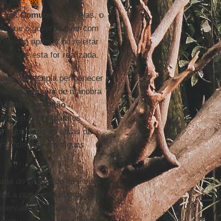
aga do
Brexit
. Os lordes
ou dos
Comuns
, entre elas, o
do que o governo tiver com
o poderá aprovar ou rejeitar
 em que esta for realizada.
e, que contempla permanecer
onaria a margem de manobra
ficado
e na
União
nto e trabalho para os
orçamentária às arcas da
ca continental em alguns
uns
do projeto de lei e suas
as a porta está aberta. Uma
onservadores, poderia