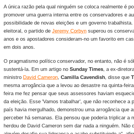
A única razão pela qual ninguém se coloca realmente é p
promover uma guerra interna entre os conservadores e a
possibilidade de novas eleições e um governo trabalhist
eleitoral, o partido de
Jeremy Corbyn
superou os conserva
anos e os apostadores consideram-no um favorito em caso
em dois anos.
O pragmatismo político conservador, no entanto, não é sól
sustentá-la. Em um artigo no
Sunday Times
, a ex-diretor
ministro
David Cameron
,
Camilla Cavendish
, disse que
T
mesma arrogância que a levou ao desastre na quinta-feira
feira me fez pensar que seus assessores haviam esquecid
da eleição. Esse 'Vamos trabalhar', que não reconhece a 
país havia mergulhado, demonstrou uma arrogância que
perceber há semanas. Ela pensou que poderia triplicar a 
herdou de David Cameron sem dar nada a ninguém. Não de
alguém desafie sua liderança e acabe substituindo-a", af