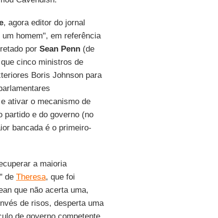
e
, agora editor do jornal
e um homem", em referência
pretado por
Sean Penn
(de
que cinco ministros de
teriores Boris Johnson para
parlamentares
 e ativar o mecanismo de
o partido e do governo (no
ior bancada é o primeiro-
ecuperar a maioria
e" de
Theresa
, que foi
ean que não acerta uma,
nvés de risos, desperta uma
ículo de governo competente