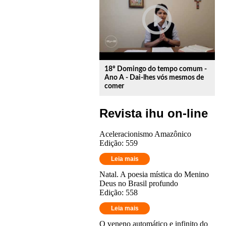
play_circle_outline
18º Domingo do tempo comum -
Ano A - Dai-lhes vós mesmos de
comer
Revista ihu on-line
Aceleracionismo Amazônico
Edição: 559
Leia mais
Natal. A poesia mística do Menino
Deus no Brasil profundo
Edição: 558
Leia mais
O veneno automático e infinito do