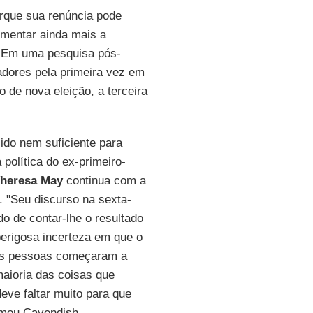
orque sua renúncia pode
umentar ainda mais a
a. Em uma pesquisa pós-
dores pela primeira vez em
 de nova eleição, a terceira
ido nem suficiente para
a política do ex-primeiro-
heresa May
continua com a
. "Seu discurso na sexta-
o de contar-lhe o resultado
perigosa incerteza em que o
 as pessoas começaram a
maioria das coisas que
ve faltar muito para que
irmou Cavendish.