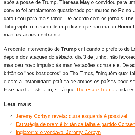
após a posse de Trump,
Theresa May
o convidou para uma
convite foi amplamente questionado por muitos no Reino 
data ficou para mais tarde. De acordo com os jornais
The
Telegraph
, o mesmo
Trump
disse que não iria ao
Reino 
manifestações contra ele.
A recente intervenção de
Trump
criticando o prefeito de 
depois dos ataques do sábado, dia 3 de junho, não favorec
mas deu novo impulso às manifestações contra ele. De a
britânico "nos bastidores" ao The Times, "ninguém quer fa
e com a instabilidade política de ambos os países pode s
E se não for este ano, será que
Theresa e Trump
ainda es
Leia mais
Jeremy Corbyn revela: outra esquerda é possível
Estratégia de premiê britânica falha e partido Conse
Inglaterra: o vendaval Jeremy Corbyn