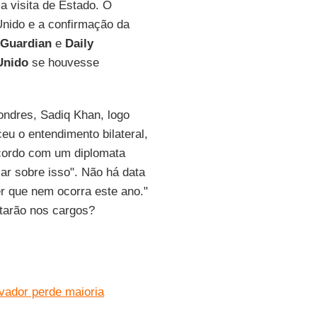
 visita de Estado. O
Unido e a confirmação da
 Guardian
e
Daily
Unido
se houvesse
Londres, Sadiq Khan, logo
eu o entendimento bilateral,
cordo com um diplomata
lar sobre isso". Não há data
er que nem ocorra este ano."
tarão nos cargos?
rvador perde maioria