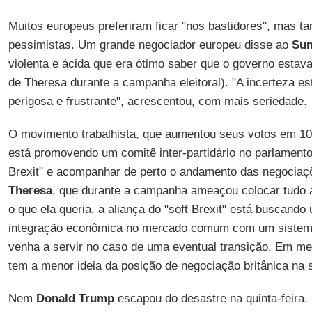
Muitos europeus preferiram ficar "nos bastidores", mas t
pessimistas. Um grande negociador europeu disse ao
Sun
violenta e ácida que era ótimo saber que o governo estava
de Theresa durante a campanha eleitoral). "A incerteza es
perigosa e frustrante", acrescentou, com mais seriedade.
O movimento trabalhista, que aumentou seus votos em 10
está promovendo um comitê inter-partidário no parlament
Brexit" e acompanhar de perto o andamento das negociaçõ
Theresa
, que durante a campanha ameaçou colocar tudo 
o que ela queria, a aliança do "soft Brexit" está buscand
integração econômica no mercado comum com um sistema 
venha a servir no caso de uma eventual transição. Em me
tem a menor ideia da posição de negociação britânica na 
Nem
Donald Trump
escapou do desastre na quinta-feira. N