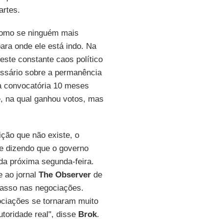
artes.
como se ninguém mais
ra onde ele está indo. Na
ste constante caos político
ssário sobre a permanência
a convocatória 10 meses
, na qual ganhou votos, mas
ção que não existe, o
te dizendo que o governo
da próxima segunda-feira.
e ao jornal
The Observer
de
casso nas negociações.
ciações se tornaram muito
toridade real", disse
Brok
.