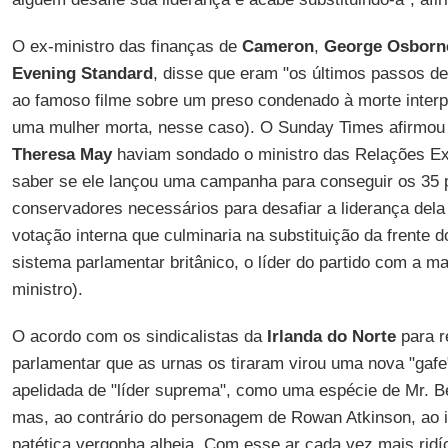
O ex-ministro das finanças de
Cameron
,
George Osborn
Evening Standard
, disse que eram "os últimos passos d
ao famoso filme sobre um preso condenado à morte inter
uma mulher morta, nesse caso). O Sunday Times afirmou 
Theresa May
haviam sondado o ministro das Relações Ex
saber se ele lançou uma campanha para conseguir os 35 
conservadores necessários para desafiar a liderança dela
votação interna que culminaria na substituição da frente d
sistema parlamentar britânico, o líder do partido com a ma
ministro).
O acordo com os sindicalistas da
Irlanda do Norte
para r
parlamentar que as urnas os tiraram virou uma nova "gaf
apelidada de "líder suprema", como uma espécie de Mr. B
mas, ao contrário do personagem de Rowan Atkinson, ao i
patética vergonha alheia. Com esse ar cada vez mais rid