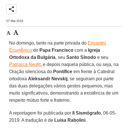
share
07 Mai 2019
No domingo, tanto na parte privada do
Encontro
Ecumênico
do
Papa Francisco
com a
Igreja
Ortodoxa da Bulgária
, seu
Santo Sínodo
e seu
Patriarca Neofit
, e depois naquela pública, ou seja, na
Oração silenciosa do
Pontífice
em frente à Catedral
ortodoxa
Aleksandr Nevskij
, se seguiram por parte
das duas delegações vários gestos pequenos, mas
muito significativos, demonstrando a existência de um
respeito mútuo forte e fraterno.
A reportagem foi publicada por
Il Sismógrafo
, 06-05-
2019. A tradução é de
Luisa Rabolini
.