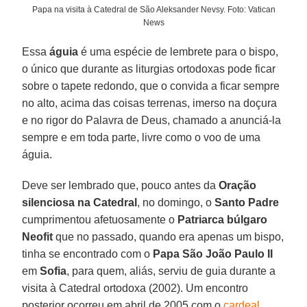
Papa na visita à Catedral de São Aleksander Nevsy. Foto: Vatican
News
Essa
águia
é uma espécie de lembrete para o bispo,
o único que durante as liturgias ortodoxas pode ficar
sobre o tapete redondo, que o convida a ficar sempre
no alto, acima das coisas terrenas, imerso na doçura
e no rigor do Palavra de Deus, chamado a anunciá-la
sempre e em toda parte, livre como o voo de uma
águia.
Deve ser lembrado que, pouco antes da
Oração
silenciosa na Catedral
, no domingo, o
Santo Padre
cumprimentou afetuosamente o
Patriarca búlgaro
Neofit
que no passado, quando era apenas um bispo,
tinha se encontrado com o
Papa São João Paulo II
em
Sofia
, para quem, aliás, serviu de guia durante a
visita à Catedral ortodoxa (2002). Um encontro
posterior ocorreu em abril de 2005 com o
cardeal