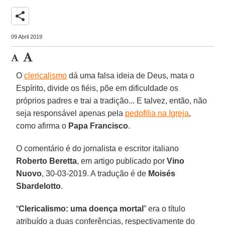
share
09 Abril 2019
O
clericalismo
dá uma falsa ideia de Deus, mata o
Espírito, divide os fiéis, põe em dificuldade os
próprios padres e trai a tradição... E talvez, então, não
seja responsável apenas pela
pedofilia na Igreja
,
como afirma o
Papa Francisco
.
O comentário é do jornalista e escritor italiano
Roberto Beretta
, em artigo publicado por
Vino
Nuovo
, 30-03-2019. A tradução é de
Moisés
Sbardelotto
.
“
Clericalismo: uma doença mortal
” era o título
atribuído a duas conferências, respectivamente do