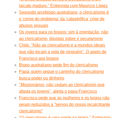
laicato maduro.'' Entrevista com Mauricio López
Segundo arcebispo australiano, o clericalismo é
o 'cerne do problema' da 'catastrófica' crise de
abusos sexuais
Os jovens para os bispos: sim à orientação, não
ao clericalismo, dúvidas sobre o secularismo
Chile. "Não ao clericalismo e a mundos ideais
que não tocam a vida de ninguém". O apelo de
Francisco aos bispos
Bispo australiano pede fim do clericalismo
Papa: quem segue o caminho do clericalismo
busca poder ou dinheiro
"Missionários, não cedam ao clericalismo que
afasta os jovens", alerta o papa Francisco
Francisco pede que as mulheres e os leigos não
sejam reduzidos a “servos do nosso recalcitrante
clericalismo”
"O clericalismo é uma peste na Igreja." Entrevista