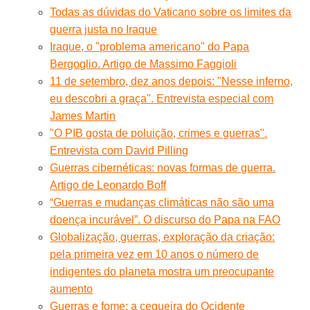
Todas as dúvidas do Vaticano sobre os limites da
guerra justa no Iraque
Iraque, o "problema americano" do Papa
Bergoglio. Artigo de Massimo Faggioli
11 de setembro, dez anos depois: "Nesse inferno,
eu descobri a graça". Entrevista especial com
James Martin
"O PIB gosta de poluição, crimes e guerras".
Entrevista com David Pilling
Guerras cibernéticas: novas formas de guerra.
Artigo de Leonardo Boff
“Guerras e mudanças climáticas não são uma
doença incurável”. O discurso do Papa na FAO
Globalização, guerras, exploração da criação:
pela primeira vez em 10 anos o número de
indigentes do planeta mostra um preocupante
aumento
Guerras e fome: a cegueira do Ocidente