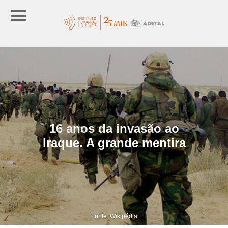
16 anos da invasão ao
Iraque. A grande mentira
Fonte: Wikipédia