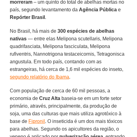
morreram
– um quinto do total de abelhas mortas no
país, segundo levantamento da
Agência Pública
e
Repórter Brasil
.
No Brasil, há mais de
300 espécies de abelhas
nativas
— entre elas Melipona scutellaris, Melipona
quadrifasciata, Melipona fasciculata, Melipona
rufiventris, Nannotrigona testaceicornis, Tetragonisca
angustula. Em todo país, contando com as
estrangeiras, há cerca de 1,6 mil espécies do inseto,
segundo relatório do Ibama
.
Com população de cerca de 60 mil pessoas, a
economia de
Cruz Alta
baseia-se em um forte setor
primário, através, principalmente, da produção de
soja, uma das culturas que mais utiliza agrotóxico à
base de
Fipronil
. O inseticida é um dos mais tóxicos
para abelhas. Segundo os apicultores da região, o
veneno é aplicado por
pulverização aérea
, entrando