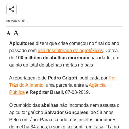
share
08 Março 2019
Apicultores
dizem que crise começou no final do ano
passado com
uso desenfreado de agrotóxicos
. Cerca
de
100 milhões de abelhas morreram
na cidade, um
quinto do total de abelhas mortas no país
A reportagem é de
Pedro Grigori
, publicada por
Por
Trás do Alimento
, uma parceria entre a
Agência
Pública
e
Repórter Brasil
, 07-03-2019.
O zumbido das
abelhas
não incomoda nem assusta o
apicultor gaúcho
Salvador Gonçalves
, de 58 anos.
Pelo contrário. Para o criador dos insetos produtores
de mel há 34 anos, o som o faz sentir em casa. “Tá no