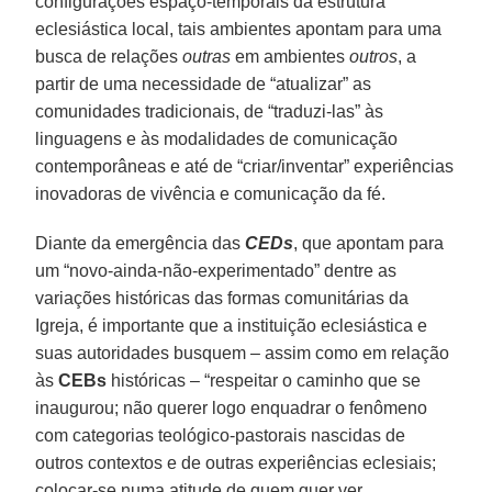
configurações espaço-temporais da estrutura
eclesiástica local, tais ambientes apontam para uma
busca de relações
outras
em ambientes
outros
, a
partir de uma necessidade de “atualizar” as
comunidades tradicionais, de “traduzi-las” às
linguagens e às modalidades de comunicação
contemporâneas e até de “criar/inventar” experiências
inovadoras de vivência e comunicação da fé.
Diante da emergência das
CEDs
, que apontam para
um “novo-ainda-não-experimentado” dentre as
variações históricas das formas comunitárias da
Igreja, é importante que a instituição eclesiástica e
suas autoridades busquem – assim como em relação
às
CEBs
históricas – “respeitar o caminho que se
inaugurou; não querer logo enquadrar o fenômeno
com categorias teológico-pastorais nascidas de
outros contextos e de outras experiências eclesiais;
colocar-se numa atitude de quem quer ver,