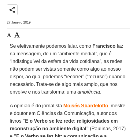
share
27 Janeiro 2019
Se efetivamente podemos falar, como
Francisco
faz
na mensagem, de um “ambiente medial”, que é
“indistinguível da esfera da vida cotidiana”, as redes
não podem ser vistas somente como algo ao nosso
dispor, ao qual podemos “recorrer” (“recurso”) quando
necessário. Trata-se de algo mais amplo, que nos
envolve e nos transforma: uma
ambiência
.
A opinião é do jornalista
Moisés Sbardelotto
, mestre
e doutor em Ciências da Comunicação, autor dos
livros
“E o Verbo se fez rede: religiosidades em
reconstrução no ambiente digital”
(Paulinas, 2017)
e
“E o Verbo se fez bit: a comunicação e a