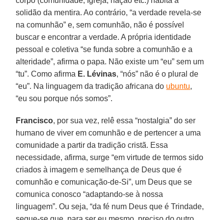
corpo (comunidade, Igreja, nação etc.) habita a
solidão da mentira. Ao contrário, “a verdade revela-se
na comunhão” e, sem comunhão, não é possível
buscar e encontrar a verdade. A própria identidade
pessoal e coletiva “se funda sobre a comunhão e a
alteridade”, afirma o papa. Não existe um “eu” sem um
“tu”. Como afirma
E. Lévinas
, “nós” não é o plural de
“eu”. Na linguagem da tradição africana do
ubuntu
,
“eu sou porque nós somos”.
Francisco
, por sua vez, relê essa “nostalgia” do ser
humano de viver em comunhão e de pertencer a uma
comunidade a partir da tradição cristã. Essa
necessidade, afirma, surge “em virtude de termos sido
criados à imagem e semelhança de Deus que é
comunhão e comunicação-de-Si”, um Deus que se
comunica conosco “adaptando-se à nossa
linguagem”. Ou seja, “da fé num Deus que é Trindade,
segue-se que, para ser eu mesmo, preciso do outro.