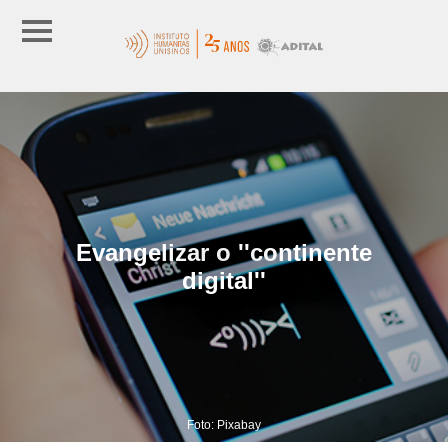
Evangelizar o ''continente
digital''
Foto: Pixabay