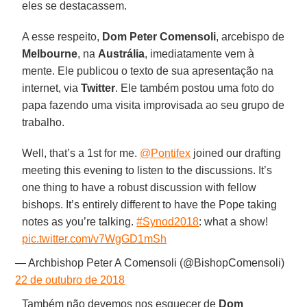
eles se destacassem.
A esse respeito,
Dom Peter Comensoli
, arcebispo de
Melbourne
, na
Austrália
, imediatamente vem à
mente. Ele publicou o texto de sua apresentação na
internet, via
Twitter
. Ele também postou uma foto do
papa fazendo uma visita improvisada ao seu grupo de
trabalho.
Well, that’s a 1st for me. ⁦
@Pontifex
⁩ joined our drafting
meeting this evening to listen to the discussions. It’s
one thing to have a robust discussion with fellow
bishops. It’s entirely different to have the Pope taking
notes as you’re talking.
#Synod2018
: what a show!
pic.twitter.com/v7WgGD1mSh
— Archbishop Peter A Comensoli (@BishopComensoli)
22 de outubro de 2018
Também não devemos nos esquecer de
Dom