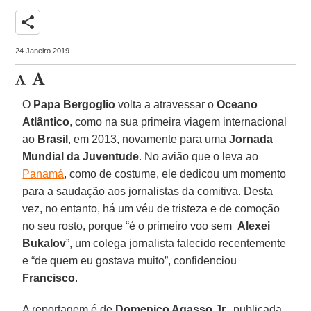
share
24 Janeiro 2019
O
Papa Bergoglio
volta a atravessar o
Oceano
Atlântico
, como na sua primeira viagem internacional
ao
Brasil
, em 2013, novamente para uma
Jornada
Mundial da Juventude
. No avião que o leva ao
Panamá
, como de costume, ele dedicou um momento
para a saudação aos jornalistas da comitiva. Desta
vez, no entanto, há um véu de tristeza e de comoção
no seu rosto, porque “é o primeiro voo sem
Alexei
Bukalov
”, um colega jornalista falecido recentemente
e “de quem eu gostava muito”, confidenciou
Francisco
.
A reportagem é de
Domenico Agasso Jr.
, publicada