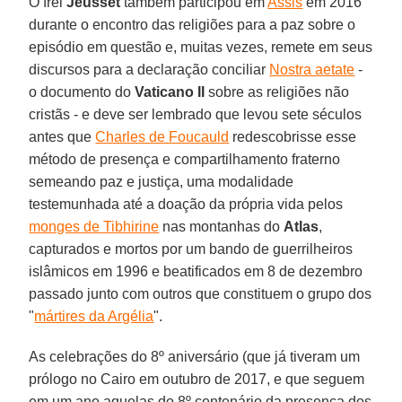
O frei
Jeusset
também participou em
Assis
em 2016
durante o encontro das religiões para a paz sobre o
episódio em questão e, muitas vezes, remete em seus
discursos para a declaração conciliar
Nostra aetate
-
o documento do
Vaticano II
sobre as religiões não
cristãs - e deve ser lembrado que levou sete séculos
antes que
Charles de Foucauld
redescobrisse esse
método de presença e compartilhamento fraterno
semeando paz e justiça, uma modalidade
testemunhada até a doação da própria vida pelos
monges de Tibhirine
nas montanhas do
Atlas
,
capturados e mortos por um bando de guerrilheiros
islâmicos em 1996 e beatificados em 8 de dezembro
passado junto com outros que constituem o grupo dos
"
mártires da Argélia
".
As celebrações do 8º aniversário (que já tiveram um
prólogo no Cairo em outubro de 2017, e que seguem
em um ano aquelas do 8º centenário da presença dos