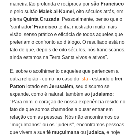
maneira tão profunda e recíproca por
são Francisco
e pelo sultão
Malek al-Kamel
, oito séculos atrás, em
plena
Quinta Cruzada
. Pessoalmente, penso que o
‘sonhador’
Francisco
tenha mostrado muito mais
visão, senso prático e eficácia de todos aqueles que
preferiam o confronto ao diálogo. O resultado está no
fato de que, depois de oito séculos, nós franciscanos,
ainda estamos na Terra Santa vivos e ativos".
E, sobre o acolhimento daqueles que pertencem a
outra religião - como no caso do
Islã
- estando o
frei
Patton
lotado em
Jerusalém
, seu discurso se
expande, como é natural, também ao
judaísmo
:
"Para mim, o coração de nossa experiência reside no
fato de que somos chamados a ousar entrar em
relação com as pessoas. Nós não encontramos os
"muçulmanos" ou os "judeus", encontramos pessoas
que vivem a sua
fé muçulmana
ou
judaica
, e hoje