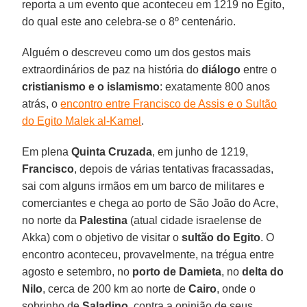
reporta a um evento que aconteceu em 1219 no Egito,
do qual este ano celebra-se o 8º centenário.
Alguém o descreveu como um dos gestos mais
extraordinários de paz na história do
diálogo
entre o
cristianismo e o islamismo
: exatamente 800 anos
atrás, o
encontro entre Francisco de Assis e o Sultão
do Egito Malek al-Kamel
.
Em plena
Quinta Cruzada
, em junho de 1219,
Francisco
, depois de várias tentativas fracassadas,
sai com alguns irmãos em um barco de militares e
comerciantes e chega ao porto de São João do Acre,
no norte da
Palestina
(atual cidade israelense de
Akka) com o objetivo de visitar o
sultão do Egito
. O
encontro aconteceu, provavelmente, na trégua entre
agosto e setembro, no
porto de Damieta
, no
delta do
Nilo
, cerca de 200 km ao norte de
Cairo
, onde o
sobrinho de
Saladino
, contra a opinião de seus