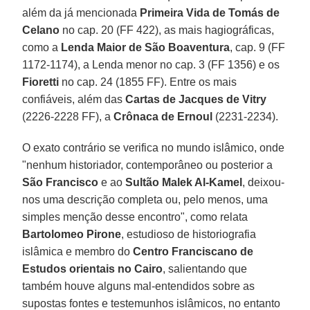
além da já mencionada
Primeira Vida de Tomás de
Celano
no cap. 20 (FF 422), as mais hagiográficas,
como a
Lenda Maior de São Boaventura
, cap. 9 (FF
1172-1174), a Lenda menor no cap. 3 (FF 1356) e os
Fioretti
no cap. 24 (1855 FF). Entre os mais
confiáveis, além das
Cartas de Jacques de Vitry
(2226-2228 FF), a
Crônaca de Ernoul
(2231-2234).
O exato contrário se verifica no mundo islâmico, onde
"nenhum historiador, contemporâneo ou posterior a
São Francisco
e ao
Sultão Malek Al-Kamel
, deixou-
nos uma descrição completa ou, pelo menos, uma
simples menção desse encontro", como relata
Bartolomeo Pirone
, estudioso de historiografia
islâmica e membro do
Centro Franciscano de
Estudos orientais no Cairo
, salientando que
também houve alguns mal-entendidos sobre as
supostas fontes e testemunhos islâmicos, no entanto