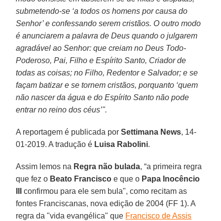
submetendo-se ‘a todos os homens por causa do
Senhor’ e confessando serem cristãos. O outro modo
é anunciarem a palavra de Deus quando o julgarem
agradável ao Senhor: que creiam no Deus Todo-
Poderoso, Pai, Filho e Espírito Santo, Criador de
todas as coisas; no Filho, Redentor e Salvador; e se
façam batizar e se tornem cristãos, porquanto ‘quem
não nascer da água e do Espírito Santo não pode
entrar no reino dos céus’".
A reportagem é publicada por
Settimana News
, 14-
01-2019. A tradução é
Luisa Rabolini
.
Assim lemos na
Regra não bulada
, “a primeira regra
que fez o
Beato Francisco
e que o
Papa Inocêncio
III
confirmou para ele sem bula", como recitam as
fontes Franciscanas, nova edição de 2004 (FF 1). A
regra da "vida evangélica" que
Francisco de Assis